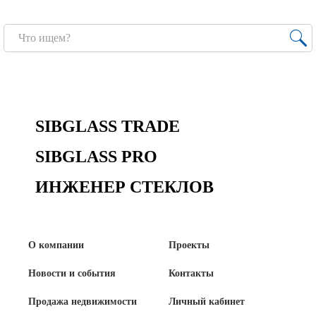
Сертификаты на продукцию Sibglass Pro
Сертификаты на продукцию Sibglass Trade
ГОСТы, ТУ и другая техническая документация
Проекты
SIBGLASS TRADE
SIBGLASS PRO
Контакты
ИНЖЕНЕР СТЕКЛОВ
+7 (391) 278-77-77
info@sibglass.ru
О компании
Проекты
Новости и события
Контакты
Личный кабинет
Продажа недвижимости
Личный кабинет