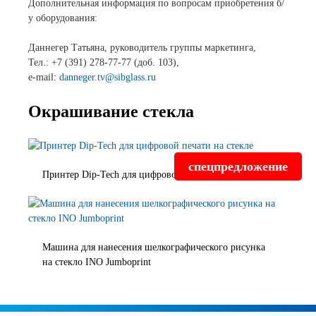
Новости и события
Дополнительная информация по вопросам приобретения б/
у оборудования:
Продажа недвижимости
Даннегер Татьяна, руководитель группы маркетинга,
Тел.: +7 (391) 278-77-77 (доб. 103),
e-mail:
danneger.tv@sibglass.ru
Продукция
Окрашивание стекла
Листовое стекло
Стекло для строительства и интерьера
спецпредложение
Принтер Dip-Tech для цифровой печати на стекле
Стекло для машиностроения
Стекло для мебели, оборудования и бытовой техники
Комплектующие для переработки стекла
Машина для нанесения шелкографического рисунка
Светопрозрачные конструкции для розничных
на стекло INO Jumboprint
заказчиков
Техподдержка