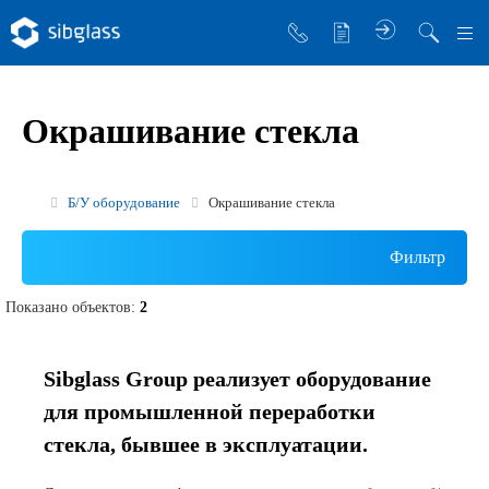
О компании
Окрашивание стекла
Управляющая компания
Sibglass Trade
Б/У оборудование
Окрашивание стекла
Sibglass Pro
Фильтр
Инженер Стеклов
Показано объектов:
2
История компании
Политика в области качества
Sibglass Group реализует оборудование
Работа в Sibglass
для промышленной переработки
Реквизиты
стекла, бывшее в эксплуатации.