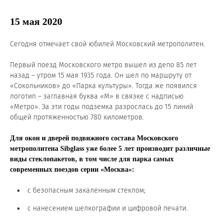
Новости и события
15 мая 2020
Продажа недвижимости
Сегодня отмечает свой юбилей Московский метрополитен.
Продукция
Первый поезд Московского метро вышел из депо 85 лет
назад – утром 15 мая 1935 года. Он шел по маршруту от
Листовое стекло
«Сокольников» до «Парка культуры». Тогда же появился
логотип – заглавная буква «М» в связке с надписью
Стекло для строительства и интерьера
«Метро». За эти годы подземка разрослась до 15 линий
общей протяженностью 780 километров.
Стекло для машиностроения
Для окон и дверей подвижного состава Московского
Стекло для мебели, оборудования и бытовой техники
метрополитена Sibglass уже более 5 лет производит различные
виды стеклопакетов, в том числе для парка самых
Комплектующие для переработки стекла
современных поездов серии «Москва»:
Светопрозрачные конструкции для розничных
с безопасным закаленным стеклом;
заказчиков
с нанесением шелкографии и цифровой печати.
Техподдержка