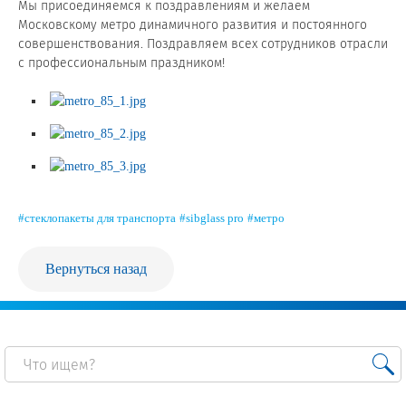
Мы присоединяемся к поздравлениям и желаем
Московскому метро динамичного развития и постоянного
Сертификаты на продукцию Sibglass Pro
совершенствования. Поздравляем всех сотрудников отрасли
с профессиональным праздником!
Сертификаты на продукцию Sibglass Trade
ГОСТы, ТУ и другая техническая документация
Проекты
Контакты
#стеклопакеты для транспорта
#sibglass pro
#метро
+7 (391) 278-77-77
Вернуться назад
info@sibglass.ru
Личный кабинет