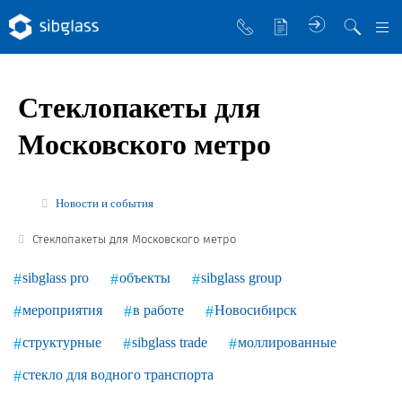
О компании
Стеклопакеты для
Управляющая компания
Московского метро
Sibglass Trade
Sibglass Pro
Новости и события
Инженер Стеклов
Стеклопакеты для Московского метро
История компании
sibglass pro
объекты
sibglass group
Политика в области качества
мероприятия
в работе
Новосибирск
Работа в Sibglass
структурные
sibglass trade
моллированные
Реквизиты
стекло для водного транспорта