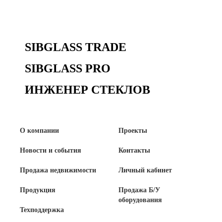
Сертификаты на продукцию Sibglass Pro
Сертификаты на продукцию Sibglass Trade
SIBGLASS TRADE
ГОСТы, ТУ и другая техническая документация
SIBGLASS PRO
Проекты
ИНЖЕНЕР СТЕКЛОВ
Контакты
О компании
Проекты
+7 (391) 278-77-77
Новости и события
Контакты
info@sibglass.ru
Продажа недвижимости
Личный кабинет
Продукция
Продажа Б/У
оборудования
Личный кабинет
Техподдержка