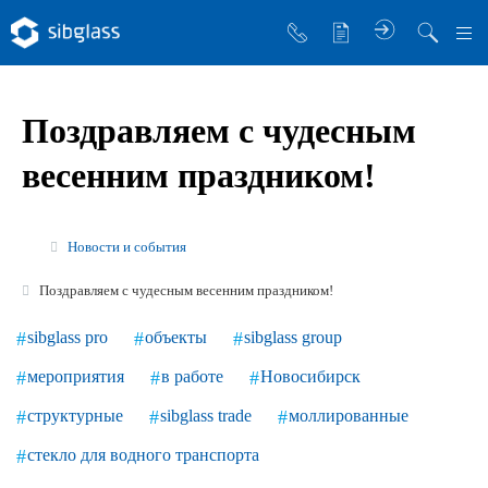
О компании
Поздравляем с чудесным
Управляющая компания
весенним праздником!
Sibglass Trade
Sibglass Pro
Новости и события
Инженер Стеклов
Поздравляем с чудесным весенним праздником!
История компании
sibglass pro
объекты
sibglass group
Политика в области качества
мероприятия
в работе
Новосибирск
Работа в Sibglass
структурные
sibglass trade
моллированные
Реквизиты
стекло для водного транспорта