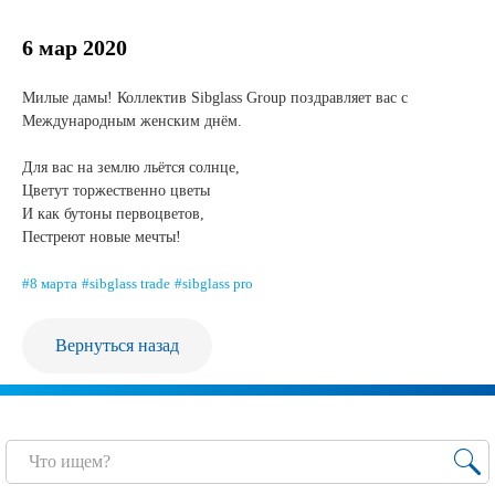
Новости и события
6 мар 2020
Продажа недвижимости
Милые дамы! Коллектив Sibglass Group поздравляет вас с
Международным женским днём.
Продукция
⠀
Для вас на землю льётся солнце,
Листовое стекло
Цветут торжественно цветы
И как бутоны первоцветов,
Стекло для строительства и интерьера
Пестреют новые мечты!
Стекло для машиностроения
#8 марта
#sibglass trade
#sibglass pro
Стекло для мебели, оборудования и бытовой техники
Вернуться назад
Комплектующие для переработки стекла
Светопрозрачные конструкции для розничных
заказчиков
Техподдержка