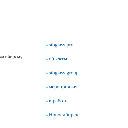
Продажа Б/У оборудования
sibglass pro
восибирске,
объекты
sibglass group
мероприятия
в работе
Новосибирск