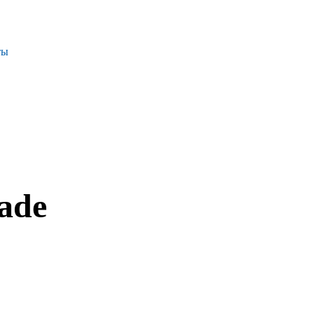
ты
Проекты
Контакты
+7 (391) 278-77-77
ade
info@sibglass.ru
Личный кабинет