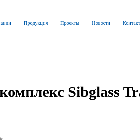
пании
Продукция
Проекты
Новости
Контак
Продукция
Листовое стекло
Стекло для строительства и интерьера
Стекло для машиностроения
омплекс Sibglass Tr
Стекло для мебели, оборудования и бытовой техники
Комплектующие для переработки стекла
Светопрозрачные конструкции для розничных заказчиков
Техподдержка
de