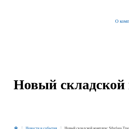
О ком
О компании
Управляющая компания
Sibglass Trade
Sibglass Pro
Новый складской к
Инженер Стеклов
История компании
Политика в области качества
Работа в Sibglass
Новости и события
Новый складской комплекс Sibglass Tra