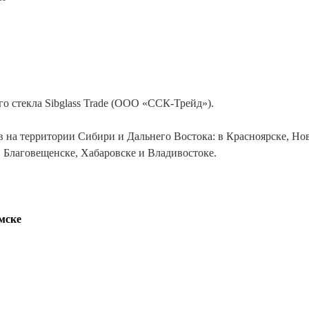
Сертификаты на продукцию Sibglass Pro
Сертификаты на продукцию Sibglass Trade
ГОСТы, ТУ и другая техническая документация
о стекла Sibglass Trade (ООО «ССК-Трейд»).
в на территории Сибири и Дальнего Востока: в Красноярске, Но
, Благовещенске, Хабаровске и Владивостоке.
мске