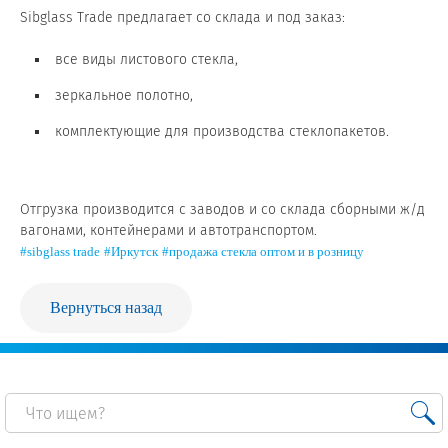
Sibglass Trade предлагает со склада и под заказ:
Сертификаты на продукцию Sibglass Pro
все виды листового стекла,
Сертификаты на продукцию Sibglass Trade
зеркальное полотно,
ГОСТы, ТУ и другая техническая документация
комплектующие для производства стеклопакетов.
Проекты
Отгрузка производится с заводов и со склада сборными ж/д
Контакты
вагонами, контейнерами и автотранспортом.
#sibglass trade
#Иркутск
#продажа стекла оптом и в розницу
+7 (391) 278-77-77
Вернуться назад
info@sibglass.ru
Личный кабинет