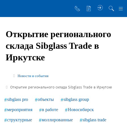
О компании
Открытие регионального
Управляющая компания
склада Sibglass Trade в
Sibglass Trade
Иркутске
Sibglass Pro
Инженер Стеклов
Новости и события
История компании
Открытие регионального склада Sibglass Trade в Иркутске
Политика в области качества
sibglass pro
объекты
sibglass group
Работа в Sibglass
мероприятия
в работе
Новосибирск
Реквизиты
структурные
моллированные
sibglass trade