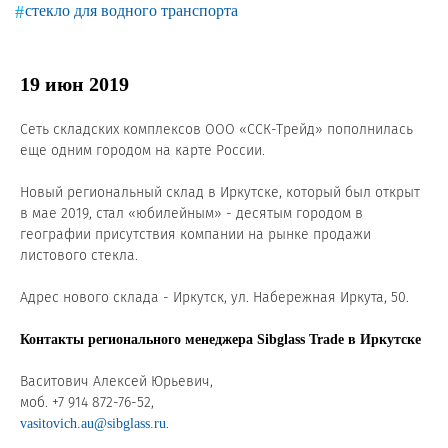
Новости и события
стекло для водного транспорта
Продажа недвижимости
19 июн 2019
Продукция
Сеть складских комплексов ООО «ССК-Трейд» пополнилась
еще одним городом на карте России.
Листовое стекло
Новый региональный склад в Иркутске, который был открыт
Стекло для строительства и интерьера
в мае 2019, стал «юбилейным» - десятым городом в
географии присутствия компании на рынке продажи
Стекло для машиностроения
листового стекла.
Стекло для мебели, оборудования и бытовой техники
Адрес нового склада - Иркутск, ул. Набережная Иркута, 50.
Комплектующие для переработки стекла
Контакты регионального менеджера Sibglass Trade в Иркутске
Светопрозрачные конструкции для розничных
Васитович Алексей Юрьевич,
заказчиков
моб. +7 914 872-76-52,
.
vasitovich.au@sibglass.ru
Техподдержка