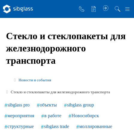
О компании
Стекло и стеклопакеты для
Управляющая компания
железнодорожного
Sibglass Trade
транспорта
Sibglass Pro
Инженер Стеклов
Новости и события
История компании
Стекло и стеклопакеты для железнодорожного транспорта
Политика в области качества
sibglass pro
объекты
sibglass group
Работа в Sibglass
мероприятия
в работе
Новосибирск
Реквизиты
структурные
sibglass trade
моллированные