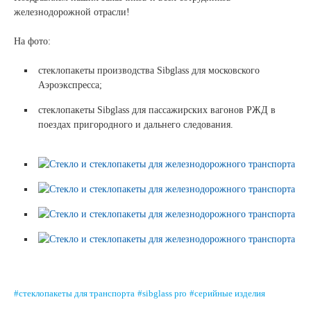
железнодорожной отрасли!
Сертификаты на продукцию Sibglass Pro
На фото:
Сертификаты на продукцию Sibglass Trade
стеклопакеты производства Sibglass для московского
ГОСТы, ТУ и другая техническая документация
Аэроэкспресса;
Проекты
стеклопакеты Sibglass для пассажирских вагонов РЖД в
поездах пригородного и дальнего следования.
Контакты
+7 (391) 278-77-77
info@sibglass.ru
Личный кабинет
#стеклопакеты для транспорта
#sibglass pro
#серийные изделия