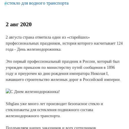
Новости и события
стекло для водного транспорта
Продажа недвижимости
2 авг 2020
Продукция
2 августа страна отметила один из «старейших»
профессиональных праздников, история которого насчитывает 124
Листовое стекло
года - День железнодорожника.
⠀
Стекло для строительства и интерьера
Это первый профессиональный праздник в России, который был
учрежден приказом по министерству путей сообщения в 1896
Стекло для машиностроения
году и приурочен ко дню рождения императора Николая I,
начавшего строительство железных дорог в Российской империи.
Стекло для мебели, оборудования и бытовой техники
Комплектующие для переработки стекла
⠀
Sibglass уже много лет производит безопасное стекло и
Светопрозрачные конструкции для розничных
стеклопакеты для остекления подвижного состава
заказчиков
железнодорожного транспорта.
⠀
Техподдержка
Поздравляем наших заказчиков и всех сотрудников