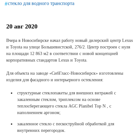
Новости и события
стекло для водного транспорта
Продажа недвижимости
20 авг 2020
Продукция
Вчера в Новосибирске начал работу новый дилерский центр Lexus
и Toyota на улице Большевистской, 276/2. Центр построен с нуля
Листовое стекло
на площади 12 863 м2 в соответствии с новой концепцией
корпоративных стандартов Lexus и Toyota.
Стекло для строительства и интерьера
⠀
Для объекта на заводе «СибГласс-Новосибирск» изготовлены
Стекло для машиностроения
изделия для фасадного и интерьерного остекления:
Стекло для мебели, оборудования и бытовой техники
структурные стеклопакеты для внешних витражей с
закаленным стеклом, триплексом на основе
Комплектующие для переработки стекла
теплосберегающего стекла AGC Planibel Top N , с
наполнением аргоном;
Светопрозрачные конструкции для розничных
заказчиков
закаленное стекло с пескоструйной обработкой для
внутренних перегородок.
Техподдержка