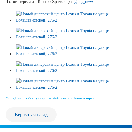
Фотоматериалы - Виктор Храмов для
@ngs_news
.
Сертификаты на продукцию Sibglass Pro
Сертификаты на продукцию Sibglass Trade
ГОСТы, ТУ и другая техническая документация
Проекты
Контакты
+7 (391) 278-77-77
info@sibglass.ru
#sibglass pro
#структурные
#объекты
#Новосибирск
Вернуться назад
Личный кабинет