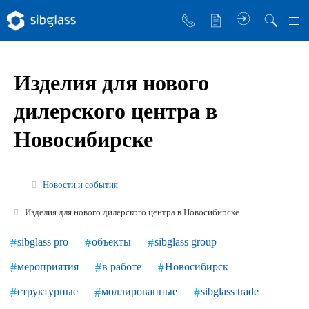
О компании
Изделия для нового
Управляющая компания
дилерского центра в
Sibglass Trade
Новосибирске
Sibglass Pro
Инженер Стеклов
Новости и события
История компании
Изделия для нового дилерского центра в Новосибирске
Политика в области качества
sibglass pro
объекты
sibglass group
Работа в Sibglass
мероприятия
в работе
Новосибирск
Реквизиты
структурные
моллированные
sibglass trade