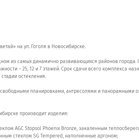
Сертификаты на продукцию Sibglass Pro
Сертификаты на продукцию Sibglass Trade
ГОСТы, ТУ и другая техническая документация
етай» на ул. Гоголя в Новосибирске.
ном из самых динамично развивающихся районов города. С
ности – 25, 12 и 7 этажей. Срок сдачи всего комплекса назн
а стадии остекления.
о свободными планировками, антресолями и панорамными о
сибирске производит изделия:
клом AGC Stopsol Phoenix Bronze, закаленным теплосбере
енным стеклом SG Tempered, наполненные аргоном;