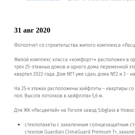
Реквизиты
Новости и события
31 авг 2020
Продажа недвижимости
Фотоотчет со строительства жилого комплекса «Расцв
⠀
Жилой комплекс класса «комфорт+» расположен в од
трёх 25-этажных домов и одного дома переменной этаж
квартал 2022 года. Дом №1 уже сдан, дома №2 и 3 - н
⠀
На 25-х этажах расположены хайфлэты – квартиры с
пол. Высота потолков в хайфлэтах 5,6 м.
⠀
Для ЖК «Расцветай» на Гоголя завод Sibglass в Ново
стеклопакеты с закаленным солнцезащитным сте
стеклом Guardian ClimaGuard Premium T+, закал