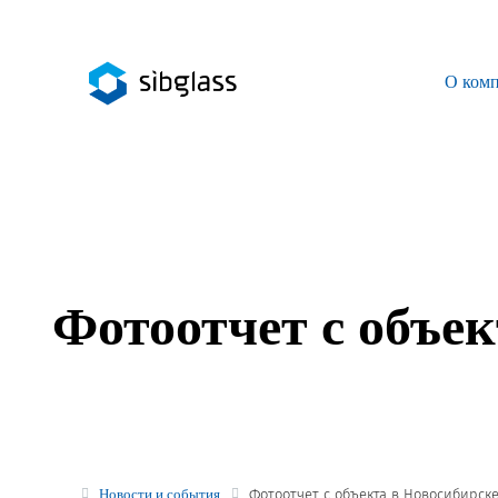
О ком
О компании
Управляющая компания
Sibglass Trade
Sibglass Pro
Фотоотчет с объе
Инженер Стеклов
История компании
Политика в области качества
Работа в Sibglass
Новости и события
Фотоотчет с объекта в Новосибирск