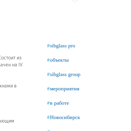
Продажа Б/У оборудования
sibglass pro
остоит из
объекты
ачен на IV
sibglass group
кнами в
мероприятия
в работе
Новосибирск
гающим