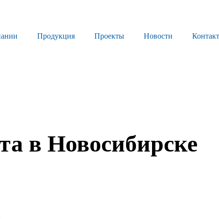
пании
Продукция
Проекты
Новости
Контак
Продукция
Листовое стекло
Стекло для строительства и интерьера
Стекло для машиностроения
кта в Новосибирске
Стекло для мебели, оборудования и бытовой техники
Комплектующие для переработки стекла
Светопрозрачные конструкции для розничных заказчиков
Техподдержка
е