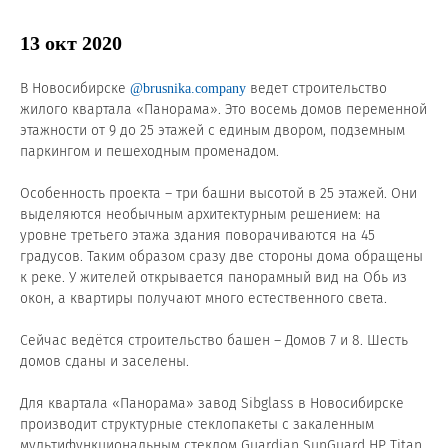
Новости и события
13 окт 2020
Продажа недвижимости
В Новосибирске
ведет строительство
@brusnika.company
жилого квартала «Панорама». Это восемь домов переменной
Продукция
этажности от 9 до 25 этажей с единым двором, подземным
паркингом и пешеходным променадом.
Листовое стекло
Особенность проекта – три башни высотой в 25 этажей. Они
Стекло для строительства и интерьера
выделяются необычным архитектурным решением: на
уровне третьего этажа здания поворачиваются на 45
Стекло для машиностроения
градусов. Таким образом сразу две стороны дома обращены
к реке. У жителей открывается панорамный вид на Обь из
Стекло для мебели, оборудования и бытовой техники
окон, а квартиры получают много естественного света.
Комплектующие для переработки стекла
Сейчас ведётся строительство башен – Домов 7 и 8. Шесть
домов сданы и заселены.
Светопрозрачные конструкции для розничных
заказчиков
Для квартала «Панорама» завод Sibglass в Новосибирске
производит структурные стеклопакеты с закаленным
Техподдержка
мультифункциональным стеклом Guardian SunGuard HP Titan