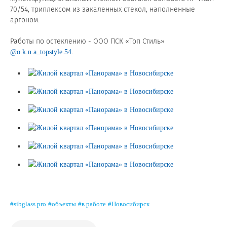
70/54, триплексом из закаленных стекол, наполненные
аргоном.
Сертификаты на продукцию Sibglass Pro
Сертификаты на продукцию Sibglass Trade
Работы по остеклению - ООО ПСК «Топ Стиль»
.
@o.k.n.a_topstyle.54
ГОСТы, ТУ и другая техническая документация
Проекты
Контакты
+7 (391) 278-77-77
info@sibglass.ru
#sibglass pro
#объекты
#в работе
#Новосибирск
Личный кабинет