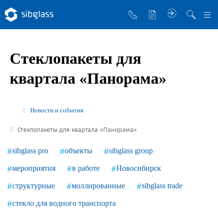
О компании
Стеклопакеты для
Управляющая компания
квартала «Панорама»
Sibglass Trade
Sibglass Pro
Новости и события
Инженер Стеклов
Стеклопакеты для квартала «Панорама»
История компании
sibglass pro
объекты
sibglass group
Политика в области качества
мероприятия
в работе
Новосибирск
Работа в Sibglass
структурные
моллированные
sibglass trade
Реквизиты
стекло для водного транспорта