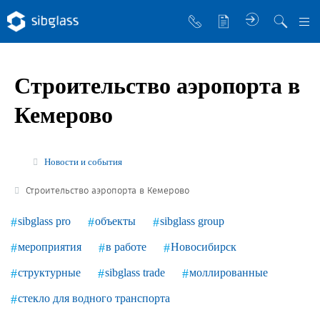
О компании
Строительство аэропорта в
Управляющая компания
Кемерово
Sibglass Trade
Sibglass Pro
Новости и события
Инженер Стеклов
Строительство аэропорта в Кемерово
История компании
sibglass pro
объекты
sibglass group
Политика в области качества
мероприятия
в работе
Новосибирск
Работа в Sibglass
структурные
sibglass trade
моллированные
Реквизиты
стекло для водного транспорта