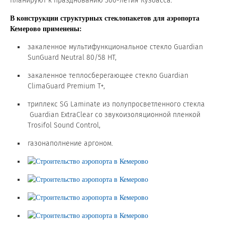
планируют к празднованию 300-летия Кузбасса.
В конструкции структурных стеклопакетов для аэропорта
Сертификаты на продукцию Sibglass Pro
Кемерово применены:
Сертификаты на продукцию Sibglass Trade
закаленное мультифункциональное стекло Guardian
SunGuard Neutral 80/58 HT,
ГОСТы, ТУ и другая техническая документация
закаленное теплосберегающее стекло Guardian
Проекты
ClimaGuard Premium T+,
триплекс SG Laminate из полупросветленного стекла
Контакты
Guardian ExtraClear со звукоизоляционной пленкой
Trosifol Sound Control,
+7 (391) 278-77-77
газонаполнение аргоном.
info@sibglass.ru
Личный кабинет