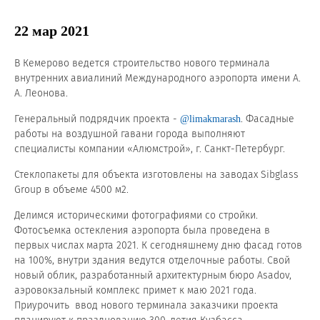
Новости и события
22 мар 2021
Продажа недвижимости
В Кемерово ведется строительство нового терминала
внутренних авиалиний Международного аэропорта имени А.
Продукция
А. Леонова.
Генеральный подрядчик проекта -
. Фасадные
@limakmarash
Листовое стекло
работы на воздушной гавани города выполняют
специалисты компании «Алюмстрой», г. Санкт-Петербург.
Стекло для строительства и интерьера
Стеклопакеты для объекта изготовлены на заводах Sibglass
Стекло для машиностроения
Group в объеме 4500 м2.
Стекло для мебели, оборудования и бытовой техники
Делимся историческими фотографиями со стройки.
Фотосъемка остекления аэропорта была проведена в
Комплектующие для переработки стекла
первых числах марта 2021. К сегодняшнему дню фасад готов
на 100%, внутри здания ведутся отделочные работы. Свой
Светопрозрачные конструкции для розничных
новый облик, разработанный архитектурным бюро Asadov,
заказчиков
аэровокзальный комплекс примет к маю 2021 года.
Приурочить ввод нового терминала заказчики проекта
Техподдержка