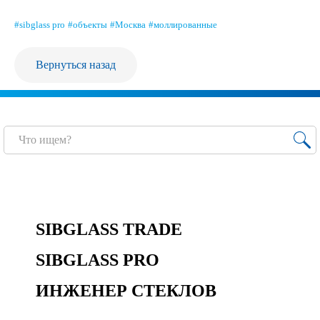
Продажа Б/У оборудования
#sibglass pro
#объекты
#Москва
#моллированные
Вернуться назад
SIBGLASS TRADE
SIBGLASS PRO
ИНЖЕНЕР СТЕКЛОВ