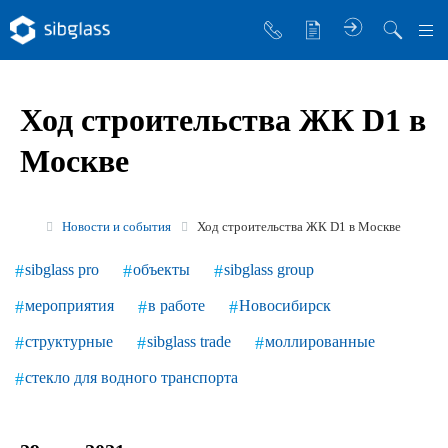
О компании
Ход строительства ЖК D1 в
Управляющая компания
Москве
Sibglass Trade
Sibglass Pro
Новости и события
Ход строительства ЖК D1 в Москве
Инженер Стеклов
sibglass pro
объекты
sibglass group
История компании
мероприятия
в работе
Новосибирск
Политика в области качества
структурные
sibglass trade
моллированные
Работа в Sibglass
стекло для водного транспорта
Реквизиты