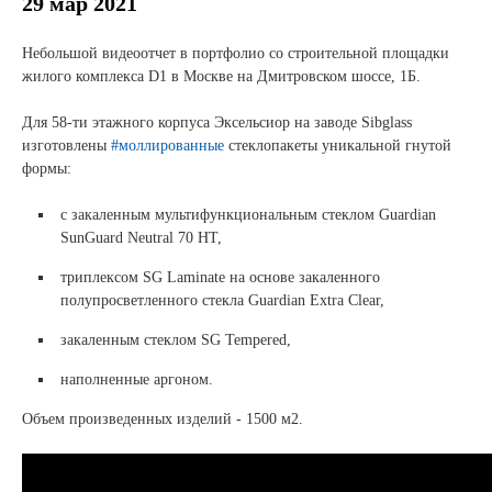
Новости и события
29 мар 2021
Небольшой видеоотчет в портфолио со строительной площадки
Продажа недвижимости
жилого комплекса D1 в Москве на Дмитровском шоссе, 1Б.
Для 58-ти этажного корпуса Эксельсиор на заводе Sibglass
Продукция
изготовлены
#моллированные
стеклопакеты уникальной гнутой
формы:
Листовое стекло
с закаленным мультифункциональным стеклом Guardian
Стекло для строительства и интерьера
SunGuard Neutral 70 HT,
Стекло для машиностроения
триплексом SG Laminate на основе закаленного
полупросветленного стекла Guardian Еxtra Clear,
Стекло для мебели, оборудования и бытовой техники
закаленным стеклом SG Tempered,
Комплектующие для переработки стекла
наполненные аргоном.
Светопрозрачные конструкции для розничных
Объем произведенных изделий - 1500 м2.
заказчиков
Техподдержка