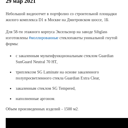
Новости и события
29 мар 2021
Небольшой видеоотчет в портфолио со строительной площадки
Продажа недвижимости
жилого комплекса D1 в Москве на Дмитровском шоссе, 1Б.
Для 58-ти этажного корпуса Эксельсиор на заводе Sibglass
Продукция
изготовлены
#моллированные
стеклопакеты уникальной гнутой
формы:
Листовое стекло
с закаленным мультифункциональным стеклом Guardian
Стекло для строительства и интерьера
SunGuard Neutral 70 HT,
Стекло для машиностроения
триплексом SG Laminate на основе закаленного
полупросветленного стекла Guardian Еxtra Clear,
Стекло для мебели, оборудования и бытовой техники
закаленным стеклом SG Tempered,
Комплектующие для переработки стекла
наполненные аргоном.
Светопрозрачные конструкции для розничных
Объем произведенных изделий - 1500 м2.
заказчиков
Техподдержка