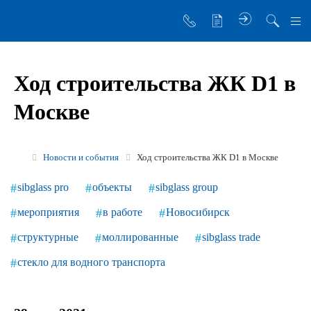
О компании
Ход строительства ЖК D1 в
Управляющая компания
Москве
Sibglass Trade
Sibglass Pro
Новости и события
Ход строительства ЖК D1 в Москве
Инженер Стеклов
sibglass pro
объекты
sibglass group
История компании
мероприятия
в работе
Новосибирск
Политика в области качества
структурные
моллированные
sibglass trade
Работа в Sibglass
стекло для водного транспорта
Реквизиты