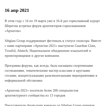
Новости и события
16 апр 2021
Продажа недвижимости
В этом году с 14 по 19 марта уже в 16-й раз горнолыжный курорт
Шерегеш встречал форум архитекторов-горнолыжников
Продукция
«Архигеш».
Листовое стекло
Sibglass Group поддерживает фестиваль в статусе спонсора. Вместе
с нами партнерами «Архигеш-2021» выступили Guardian Glass,
Стекло для строительства и интерьера
Trosifol, Alutech, Национальное объединение изыскателей и
проектировщиков и другие компании.
Стекло для машиностроения
Программа форума, как всегда, была насыщена спортивными
Стекло для мебели, оборудования и бытовой техники
состязаниями, тематическими мастер-классами и круглыми
столами, концептуальными развлекательными мероприятиями в
Комплектующие для переработки стекла
неформальной обстановке.
Светопрозрачные конструкции для розничных
«Архигеш-2021» посетили более 200 специалистов
заказчиков
архитектурного сообщества из 13 городов.
Техподдержка
Представители dream-team команды от Sibglass Group приняли