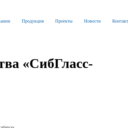
пании
Продукция
Проекты
Новости
Контак
Продукция
Листовое стекло
тва «СибГласс-
Стекло для строительства и интерьера
Стекло для машиностроения
Стекло для мебели, оборудования и бытовой техники
Комплектующие для переработки стекла
Светопрозрачные конструкции для розничных заказчиков
Техподдержка
сибирск»