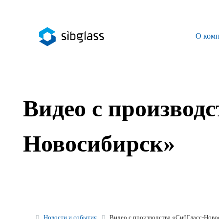
О ком
О компании
Управляющая компания
Видео с производс
Sibglass Trade
Sibglass Pro
Новосибирск»
Инженер Стеклов
История компании
Политика в области качества
Работа в Sibglass
Новости и события
Видео с производства «СибГласс-Ново