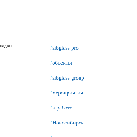
Продажа Б/У оборудования
ощадки
sibglass pro
объекты
sibglass group
мероприятия
в работе
Новосибирск