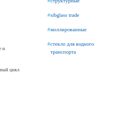
структурные
sibglass trade
моллированные
стекло для водного
е и
транспорта
лный цикл