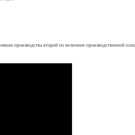
Сертификаты на продукцию Sibglass Pro
Сертификаты на продукцию Sibglass Trade
ГОСТы, ТУ и другая техническая документация
тоянии производства второй по величине производственной пл