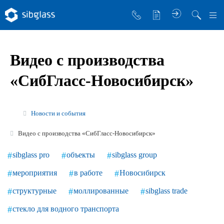
О компании
Видео с производства
Управляющая компания
«СибГласс-Новосибирск»
Sibglass Trade
Sibglass Pro
Новости и события
Инженер Стеклов
Видео с производства «СибГласс-Новосибирск»
История компании
sibglass pro
объекты
sibglass group
Политика в области качества
мероприятия
в работе
Новосибирск
Работа в Sibglass
структурные
моллированные
sibglass trade
Реквизиты
стекло для водного транспорта