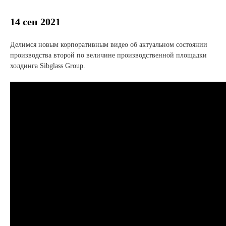
Новости и события
14 сен 2021
Продажа недвижимости
Делимся новым корпоративным видео об актуальном состоянии
производства второй по величине производственной площадки
Продукция
холдинга Sibglass Group.
Листовое стекло
Стекло для строительства и интерьера
Стекло для машиностроения
Стекло для мебели, оборудования и бытовой техники
Комплектующие для переработки стекла
Светопрозрачные конструкции для розничных
заказчиков
Техподдержка