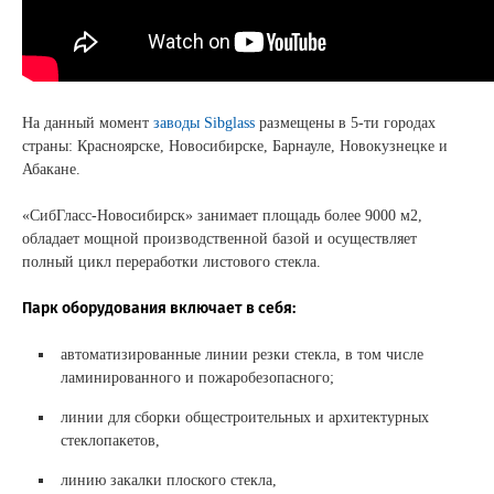
Сертификаты на продукцию Sibglass Pro
Сертификаты на продукцию Sibglass Trade
На данный момент
заводы Sibglass
размещены в 5-ти городах
ГОСТы, ТУ и другая техническая документация
страны: Красноярске, Новосибирске, Барнауле, Новокузнецке и
Абакане.
Проекты
«СибГласс-Новосибирск» занимает площадь более 9000 м2,
обладает мощной производственной базой и осуществляет
Контакты
полный цикл переработки листового стекла.
+7 (391) 278-77-77
Парк оборудования включает в себя:
info@sibglass.ru
автоматизированные линии резки стекла, в том числе
ламинированного и пожаробезопасного;
линии для сборки общестроительных и архитектурных
стеклопакетов,
Личный кабинет
линию закалки плоского стекла,