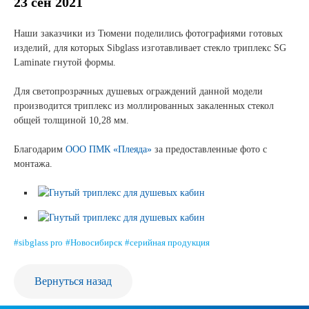
Новости и события
23 сен 2021
Наши заказчики из Тюмени поделились фотографиями готовых
Продажа недвижимости
изделий, для которых Sibglass изготавливает стекло триплекс SG
Laminate гнутой формы.
⠀
Продукция
Для светопрозрачных душевых ограждений данной модели
производится триплекс из моллированных закаленных стекол
Листовое стекло
общей толщиной 10,28 мм.
⠀
Стекло для строительства и интерьера
Благодарим
ООО ПМК «Плеяда»
за предоставленные фото с
монтажа.
Стекло для машиностроения
Стекло для мебели, оборудования и бытовой техники
Комплектующие для переработки стекла
#sibglass pro
#Новосибирск
#серийная продукция
Светопрозрачные конструкции для розничных
заказчиков
Вернуться назад
Техподдержка