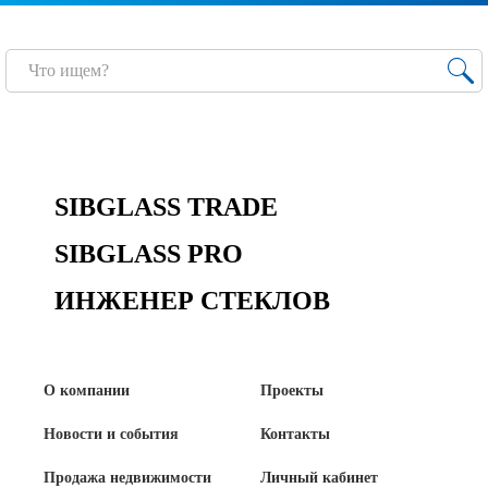
Сертификаты на продукцию Sibglass Pro
Сертификаты на продукцию Sibglass Trade
ГОСТы, ТУ и другая техническая документация
Проекты
SIBGLASS TRADE
Контакты
SIBGLASS PRO
ИНЖЕНЕР СТЕКЛОВ
+7 (391) 278-77-77
info@sibglass.ru
О компании
Проекты
Новости и события
Контакты
Личный кабинет
Продажа недвижимости
Личный кабинет