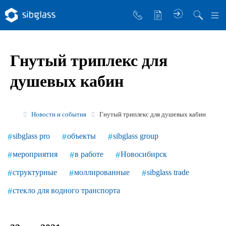
О компании
Гнутый триплекс для
Управляющая компания
душевых кабин
Sibglass Trade
Sibglass Pro
Новости и события
Гнутый триплекс для душевых кабин
Инженер Стеклов
sibglass pro
объекты
sibglass group
История компании
мероприятия
в работе
Новосибирск
Политика в области качества
структурные
моллированные
sibglass trade
Работа в Sibglass
стекло для водного транспорта
Реквизиты