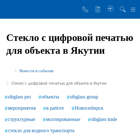
О компании
Стекло с цифровой печатью
Управляющая компания
для объекта в Якутии
Sibglass Trade
Sibglass Pro
Новости и события
Инженер Стеклов
Стекло с цифровой печатью для объекта в Якутии
История компании
sibglass pro
объекты
sibglass group
Политика в области качества
мероприятия
в работе
Новосибирск
Работа в Sibglass
структурные
моллированные
sibglass trade
Реквизиты
стекло для водного транспорта