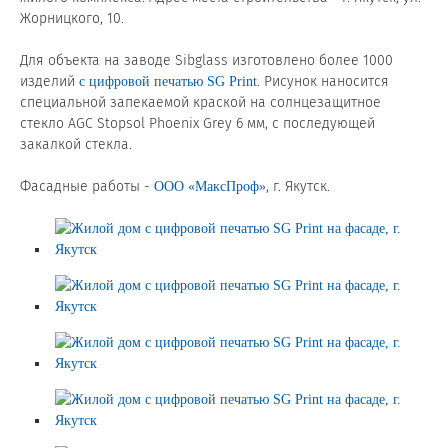
Жорницкого, 10.
⠀
Сертификаты на продукцию Sibglass Pro
Для объекта на заводе Sibglass изготовлено более 1000
Сертификаты на продукцию Sibglass Trade
изделий
. Рисунок наносится
с цифровой печатью SG Print
специальной запекаемой краской на солнцезащитное
ГОСТы, ТУ и другая техническая документация
стекло AGC Stopsol Phoenix Grey 6 мм, с последующей
закалкой стекла.
Проекты
⠀
Фасадные работы -
, г. Якутск.
ООО «МаксПроф»
Контакты
+7 (391) 278-77-77
info@sibglass.ru
Личный кабинет