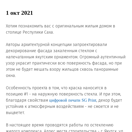
Новости и события
1 окт 2021
Продажа недвижимости
Хотим познакомить вас с оригинальным жилым домом в
столице Респулики Саха.
Продукция
⠀
Авторы архитектурной концепции запроектировали
Листовое стекло
декорирование фасада закаленным стеклом с
напечатанным якутским орнаментом. Огромный аутентичный
Стекло для строительства и интерьера
узор украсит практически всю поверхность фасада, но при
этом не будет мешать взору жильцов сквозь панорамные
Стекло для машиностроения
окна.
⠀
Стекло для мебели, оборудования и бытовой техники
Особенность проекта в том, что краска наносится в
позицию #1 - на наружную поверхность стекла. И при этом,
Комплектующие для переработки стекла
благодаря свойствам
, декор будет
цифровой печати SG Print
устойчив к атмосферным воздействиям - не смоется и не
Светопрозрачные конструкции для розничных
выцветет.
заказчиков
⠀
В настоящее время проводятся работы по остеклению
Техподдержка
жилого комплекса. Адрес места строительства - г. Якутск, ул.