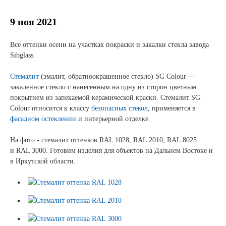
Новости и события
9 ноя 2021
Продажа недвижимости
Все оттенки осени на участках покраски и закалки стекла завода
Sibglass.
Продукция
Стемалит
(эмалит, обратноокрашенное стекло) SG Colour —
Листовое стекло
закаленное стекло с нанесенным на одну из сторон цветным
покрытием из запекаемой керамической краски. Стемалит SG
Стекло для строительства и интерьера
Colour относится к классу
безопасных стекол
, применяется в
фасадном остеклении
и интерьерной отделке.
Стекло для машиностроения
На фото - стемалит оттенков RAL 1028, RAL 2010, RAL 8025
Стекло для мебели, оборудования и бытовой техники
и RAL 3000. Готовим изделия для объектов на Дальнем Востоке и
в Иркутской области.
Комплектующие для переработки стекла
Светопрозрачные конструкции для розничных
заказчиков
Техподдержка