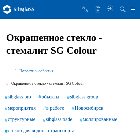
О компании
Окрашенное стекло -
Управляющая компания
стемалит SG Colour
Sibglass Trade
Sibglass Pro
Новости и события
Инженер Стеклов
Окрашенное стекло - стемалит SG Colour
История компании
sibglass pro
объекты
sibglass group
Политика в области качества
мероприятия
в работе
Новосибирск
Работа в Sibglass
структурные
sibglass trade
моллированные
Реквизиты
стекло для водного транспорта