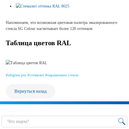
Сертификаты на продукцию Sibglass Pro
Напоминаем, что возможная цветовая палитра эмалированного
Сертификаты на продукцию Sibglass Trade
стекла SG Colour насчитывает более 120 оттенков.
ГОСТы, ТУ и другая техническая документация
Таблица цветов RAL
Проекты
Контакты
#sibglass pro
#стемалит
#окрашенное стекло
+7 (391) 278-77-77
info@sibglass.ru
Вернуться назад
Личный кабинет