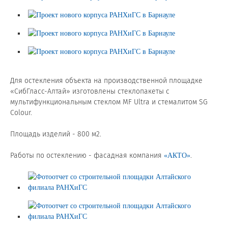
Сертификаты на продукцию Sibglass Pro
Сертификаты на продукцию Sibglass Trade
ГОСТы, ТУ и другая техническая документация
Для остекления объекта на производственной площадке
Проекты
«СибГласс-Алтай» изготовлены стеклопакеты с
мультифункциональным стеклом MF Ultra и стемалитом SG
Контакты
Colour.
⠀
Площадь изделий - 800 м2.
+7 (391) 278-77-77
⠀
Работы по остеклению - фасадная компания
.
«АКТО»
info@sibglass.ru
Личный кабинет