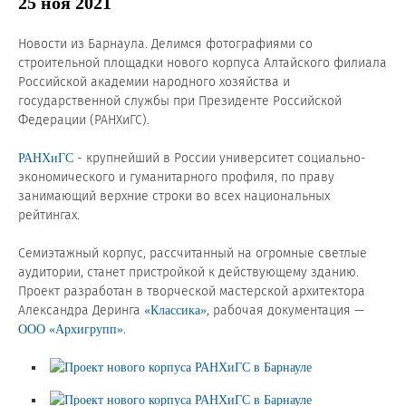
Новости и события
25 ноя 2021
Новости из Барнаула. Делимся фотографиями со
Продажа недвижимости
строительной площадки нового корпуса Алтайского филиала
Российской академии народного хозяйства и
государственной службы при Президенте Российской
Продукция
Федерации (РАНХиГС).
Листовое стекло
- крупнейший в России университет социально-
РАНХиГС
экономического и гуманитарного профиля, по праву
Стекло для строительства и интерьера
занимающий верхние строки во всех национальных
рейтингах.
Стекло для машиностроения
Семиэтажный корпус, рассчитанный на огромные светлые
Стекло для мебели, оборудования и бытовой техники
аудитории, станет пристройкой к действующему зданию.
Проект разработан в творческой мастерской архитектора
Комплектующие для переработки стекла
Александра Деринга
, рабочая документация —
«Классика»
.
ООО «Архигрупп»
Светопрозрачные конструкции для розничных
заказчиков
Техподдержка