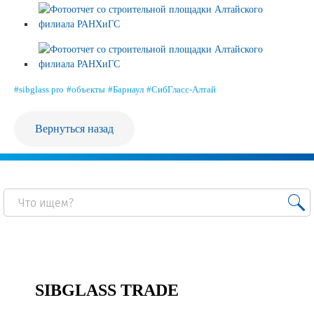
Продажа Б/У оборудования
#sibglass pro
#объекты
#Барнаул
#СибГласс-Алтай
Вернуться назад
SIBGLASS TRADE