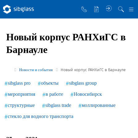
О компании
Новый корпус РАНХиГС в
Управляющая компания
Барнауле
Sibglass Trade
Sibglass Pro
Новости и события
Новый корпус РАНХиГС в Барнауле
Инженер Стеклов
sibglass pro
объекты
sibglass group
История компании
мероприятия
в работе
Новосибирск
Политика в области качества
структурные
sibglass trade
моллированные
Работа в Sibglass
стекло для водного транспорта
Реквизиты