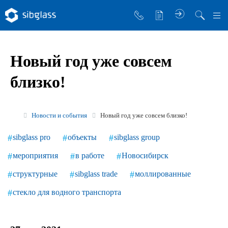
О компании
Новый год уже совсем
Управляющая компания
близко!
Sibglass Trade
Sibglass Pro
Новости и события
Новый год уже совсем близко!
Инженер Стеклов
sibglass pro
объекты
sibglass group
История компании
мероприятия
в работе
Новосибирск
Политика в области качества
структурные
sibglass trade
моллированные
Работа в Sibglass
стекло для водного транспорта
Реквизиты