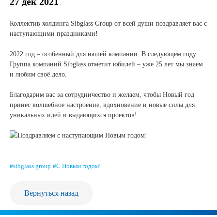
Новости и события
27 дек 2021
Коллектив холдинга Sibglass Group от всей души поздравляет вас с
Продажа недвижимости
наступающими праздниками!
⠀
2022 год – особенный для нашей компании. В следующем году
Продукция
Группа компаний Sibglass отметит юбилей – уже 25 лет мы знаем
и любим своё дело.
Листовое стекло
⠀
Благодарим вас за сотрудничество и желаем, чтобы Новый год
Стекло для строительства и интерьера
принес волшебное настроение, вдохновение и новые силы для
уникальных идей и выдающихся проектов!
Стекло для машиностроения
Стекло для мебели, оборудования и бытовой техники
Комплектующие для переработки стекла
#sibglass group
#С Новым годом!
Светопрозрачные конструкции для розничных
заказчиков
Вернуться назад
Техподдержка