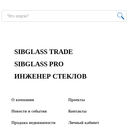
Сертификаты на продукцию Sibglass Pro
Сертификаты на продукцию Sibglass Trade
ГОСТы, ТУ и другая техническая документация
Проекты
SIBGLASS TRADE
Контакты
SIBGLASS PRO
ИНЖЕНЕР СТЕКЛОВ
+7 (391) 278-77-77
info@sibglass.ru
О компании
Проекты
Новости и события
Контакты
Личный кабинет
Продажа недвижимости
Личный кабинет