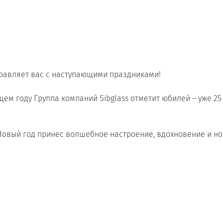
Сертификаты на продукцию Sibglass Pro
Сертификаты на продукцию Sibglass Trade
ГОСТы, ТУ и другая техническая документация
здравляет вас с наступающими праздниками!
ем году Группа компаний Sibglass отметит юбилей – уже 25
 Новый год принес волшебное настроение, вдохновение и н