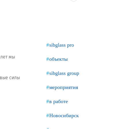
Продажа Б/У оборудования
sibglass pro
 лет мы
объекты
sibglass group
овые силы
мероприятия
в работе
Новосибирск