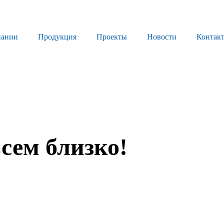
пании
Продукция
Проекты
Новости
Контак
Продукция
Листовое стекло
Стекло для строительства и интерьера
Стекло для машиностроения
сем близко!
Стекло для мебели, оборудования и бытовой техники
Комплектующие для переработки стекла
Светопрозрачные конструкции для розничных заказчиков
Техподдержка