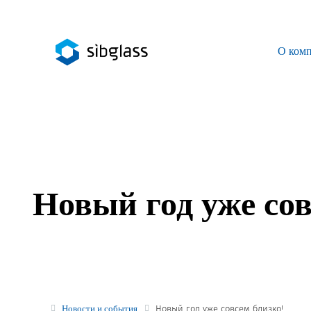
О ком
О компании
Управляющая компания
Sibglass Trade
Sibglass Pro
Новый год уже сов
Инженер Стеклов
История компании
Политика в области качества
Работа в Sibglass
Новости и события
Новый год уже совсем близко!