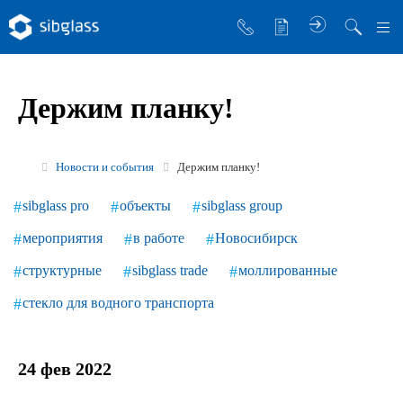
О компании
Держим планку!
Управляющая компания
Sibglass Trade
Новости и события
Держим планку!
Sibglass Pro
sibglass pro
объекты
sibglass group
Инженер Стеклов
мероприятия
в работе
Новосибирск
История компании
структурные
sibglass trade
моллированные
Политика в области качества
стекло для водного транспорта
Работа в Sibglass
Реквизиты
24 фев 2022