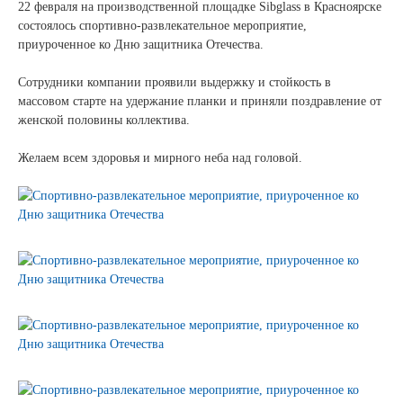
Новости и события
22 февраля на производственной площадке Sibglass в Красноярске
состоялось спортивно-развлекательное мероприятие,
приуроченное ко Дню защитника Отечества.
Продажа недвижимости
Сотрудники компании проявили выдержку и стойкость в
массовом старте на удержание планки и приняли поздравление от
Продукция
женской половины коллектива.
Листовое стекло
Желаем всем здоровья и мирного неба над головой.
Стекло для строительства и интерьера
Стекло для машиностроения
Стекло для мебели, оборудования и бытовой техники
Комплектующие для переработки стекла
Светопрозрачные конструкции для розничных
заказчиков
Техподдержка