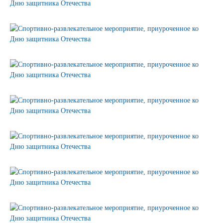
Сертификаты на продукцию Sibglass Pro
Сертификаты на продукцию Sibglass Trade
ГОСТы, ТУ и другая техническая документация
Проекты
Контакты
+7 (391) 278-77-77
info@sibglass.ru
Личный кабинет