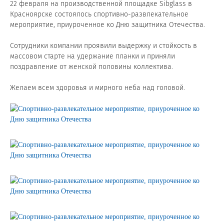
Новости и события
22 февраля на производственной площадке Sibglass в
Красноярске состоялось спортивно-развлекательное
мероприятие, приуроченное ко Дню защитника Отечества.
Продажа недвижимости
Сотрудники компании проявили выдержку и стойкость в
массовом старте на удержание планки и приняли
Продукция
поздравление от женской половины коллектива.
Листовое стекло
Желаем всем здоровья и мирного неба над головой.
Стекло для строительства и интерьера
Стекло для машиностроения
Стекло для мебели, оборудования и бытовой техники
Комплектующие для переработки стекла
Светопрозрачные конструкции для розничных
заказчиков
Техподдержка