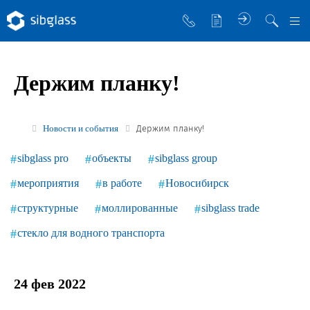
О компании
Держим планку!
Управляющая компания
Sibglass Trade
Новости и события
Держим планку!
Sibglass Pro
sibglass pro
объекты
sibglass group
Инженер Стеклов
мероприятия
в работе
Новосибирск
История компании
структурные
моллированные
sibglass trade
Политика в области качества
стекло для водного транспорта
Работа в Sibglass
Реквизиты
24 фев 2022