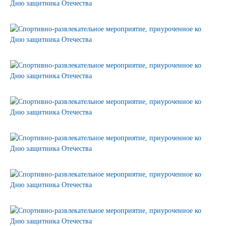
Сертификаты на продукцию Sibglass Pro
Сертификаты на продукцию Sibglass Trade
ГОСТы, ТУ и другая техническая документация
Проекты
Контакты
+7 (391) 278-77-77
info@sibglass.ru
Личный кабинет