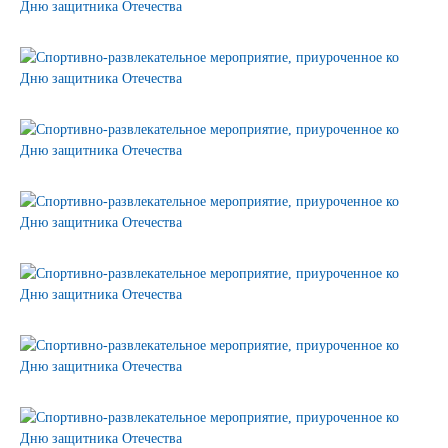
Сертификаты на продукцию Sibglass Pro
Сертификаты на продукцию Sibglass Trade
ГОСТы, ТУ и другая техническая документация
Проекты
Контакты
+7 (391) 278-77-77
info@sibglass.ru
Личный кабинет