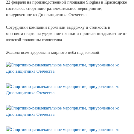
Новости и события
22 февраля на производственной площадке Sibglass в Красноярске
состоялось спортивно-развлекательное мероприятие,
приуроченное ко Дню защитника Отечества.
Продажа недвижимости
Сотрудники компании проявили выдержку и стойкость в
массовом старте на удержание планки и приняли поздравление от
Продукция
женской половины коллектива.
Листовое стекло
Желаем всем здоровья и мирного неба над головой.
Стекло для строительства и интерьера
Стекло для машиностроения
Стекло для мебели, оборудования и бытовой техники
Комплектующие для переработки стекла
Светопрозрачные конструкции для розничных
заказчиков
Техподдержка