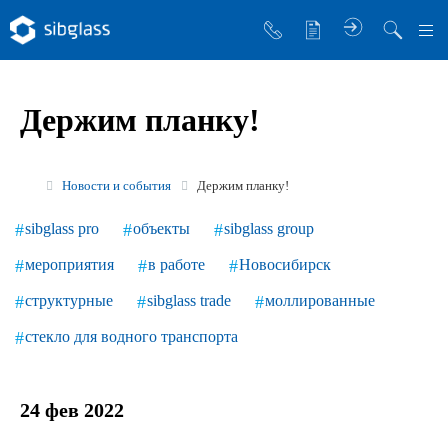
О компании
Держим планку!
Управляющая компания
Sibglass Trade
Новости и события
Держим планку!
Sibglass Pro
sibglass pro
объекты
sibglass group
Инженер Стеклов
мероприятия
в работе
Новосибирск
История компании
структурные
sibglass trade
моллированные
Политика в области качества
стекло для водного транспорта
Работа в Sibglass
Реквизиты
24 фев 2022