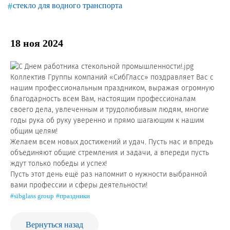
Новости и события
стекло для водного транспорта
Продажа недвижимости
18 ноя 2024
Продукция
Коллектив Группы компаний «СибГласс» поздравляет Вас с
нашим профессиональным праздником, выражая огромную
Листовое стекло
благодарность всем Вам, настоящим профессионалам
Стекло для строительства и интерьера
своего дела, увлеченным и трудолюбивым людям, многие
годы рука об руку уверенно и прямо шагающим к нашим
Стекло для машиностроения
общим целям!
Желаем всем новых достижений и удач. Пусть нас и впредь
Стекло для мебели, оборудования и бытовой техники
объединяют общие стремления и задачи, а впереди пусть
ждут только победы и успех!
Комплектующие для переработки стекла
Пусть этот день ещё раз напомнит о нужности выбранной
вами профессии и сферы деятельности!
Светопрозрачные конструкции для розничных
#sibglass group
#праздники
заказчиков
Техподдержка
Вернуться назад