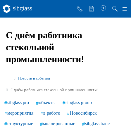
О компании
С днём работника
Управляющая компания
стекольной
Sibglass Trade
промышленности!
Sibglass Pro
Инженер Стеклов
Новости и события
История компании
С днём работника стекольной промышленности!
Политика в области качества
sibglass pro
объекты
sibglass group
Работа в Sibglass
мероприятия
в работе
Новосибирск
Реквизиты
структурные
моллированные
sibglass trade