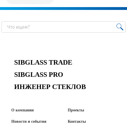
Сертификаты на продукцию Sibglass Pro
Сертификаты на продукцию Sibglass Trade
ГОСТы, ТУ и другая техническая документация
Проекты
SIBGLASS TRADE
Контакты
SIBGLASS PRO
+7 (391) 278-77-77
ИНЖЕНЕР СТЕКЛОВ
info@sibglass.ru
О компании
Проекты
Личный кабинет
Новости и события
Контакты