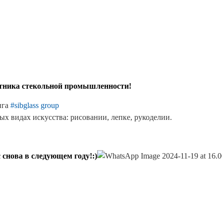
Сертификаты на продукцию Sibglass Pro
Сертификаты на продукцию Sibglass Trade
ГОСТы, ТУ и другая техническая документация
отника стекольной промышленности!
нга
#sibglass group
х видах искусства: рисовании, лепке, рукоделии.
снова в следующем году!:)