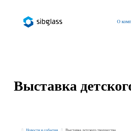
О ком
О компании
Управляющая компания
Sibglass Trade
Sibglass Pro
Выставка детског
Инженер Стеклов
История компании
Политика в области качества
Работа в Sibglass
Новости и события
Выставка детского творчества