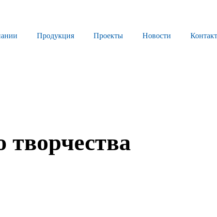
пании
Продукция
Проекты
Новости
Контак
Продукция
Листовое стекло
Стекло для строительства и интерьера
Стекло для машиностроения
о творчества
Стекло для мебели, оборудования и бытовой техники
Комплектующие для переработки стекла
Светопрозрачные конструкции для розничных заказчиков
Техподдержка