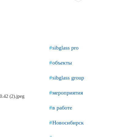
Продажа Б/У оборудования
sibglass pro
объекты
sibglass group
мероприятия
в работе
Новосибирск