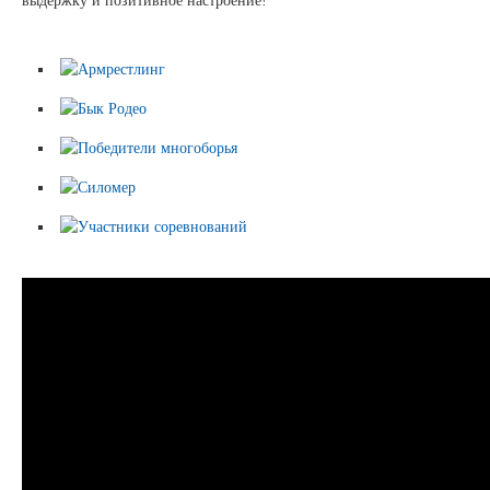
выдержку и позитивное настроение!
Сертификаты на продукцию Sibglass Pro
Сертификаты на продукцию Sibglass Trade
ГОСТы, ТУ и другая техническая документация
Проекты
Контакты
+7 (391) 278-77-77
info@sibglass.ru
Личный кабинет