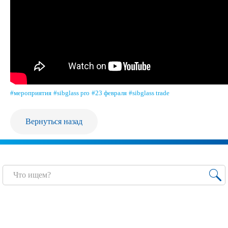
Продажа Б/У оборудования
#мероприятия
#sibglass pro
#23 февраля
#sibglass trade
Вернуться назад