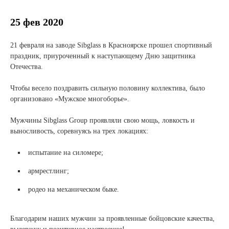
Новости и события
25 фев 2020
Продажа недвижимости
21 февраля на заводе Sibglass в Красноярске прошел спортивный
праздник, приуроченный к наступающему Дню защитника
Продукция
Отечества.
Листовое стекло
Чтобы весело поздравить сильную половину коллектива, было
организовано «Мужское многоборье».
Стекло для строительства и интерьера
Мужчины Sibglass Group проявляли свою мощь, ловкость и
Стекло для машиностроения
выносливость, соревнуясь на трех локациях:
Стекло для мебели, оборудования и бытовой техники
испытание на силомере;
Комплектующие для переработки стекла
армрестлинг;
Светопрозрачные конструкции для розничных
родео на механическом быке.
заказчиков
Благодарим наших мужчин за проявленные бойцовские качества,
Техподдержка