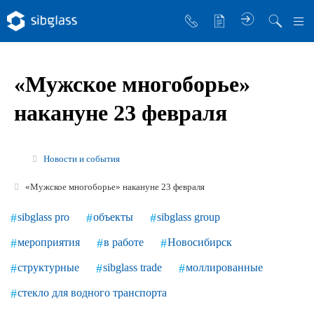
О компании
«Мужское многоборье»
Управляющая компания
накануне 23 февраля
Sibglass Trade
Sibglass Pro
Новости и события
Инженер Стеклов
«Мужское многоборье» накануне 23 февраля
История компании
sibglass pro
объекты
sibglass group
Политика в области качества
мероприятия
в работе
Новосибирск
Работа в Sibglass
структурные
sibglass trade
моллированные
Реквизиты
стекло для водного транспорта