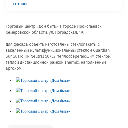
готовое
Сертификаты на продукцию Sibglass Pro
Сертификаты на продукцию Sibglass Trade
Торговый центр «Дом быта» в городе Прокопьевск
Кемеровской области, ул. Ноградская, 19.
ГОСТы, ТУ и другая техническая документация
Для фасада объекта изготовлены стеклопакеты с
Проекты
закаленным мультифункциональным стеклом Guardian
SunGuard HP Neutral 50/32, теплосберегающим стеклом,
теплой дистанционной рамкой Thermix, наполненные
Контакты
аргоном.
+7 (391) 278-77-77
info@sibglass.ru
Личный кабинет