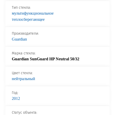
Новости и события
Тип стекла:
мультифункциональное
Продажа недвижимости
теплосберегающее
Продукция
Производители:
Guardian
Листовое стекло
Марка стекла:
Стекло для строительства и интерьера
Guardian SunGuard HP Neutral 50/32
Стекло для машиностроения
Цвет стекла:
Стекло для мебели, оборудования и бытовой техники
нейтральный
Комплектующие для переработки стекла
Год:
Светопрозрачные конструкции для розничных
2012
заказчиков
Техподдержка
Статус объекта: