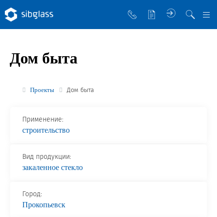
О компании
Дом быта
Управляющая компания
Sibglass Trade
Проекты
Дом быта
Sibglass Pro
Применение:
Инженер Стеклов
строительство
История компании
Вид продукции:
Политика в области качества
закаленное стекло
Работа в Sibglass
Город:
Реквизиты
Прокопьевск