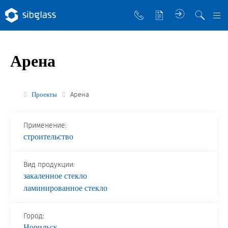
О компании
Арена
Управляющая компания
Sibglass Trade
Проекты
Арена
Sibglass Pro
Применение:
Инженер Стеклов
строительство
История компании
Вид продукции:
Политика в области качества
закаленное стекло
Работа в Sibglass
ламинированное стекло
Реквизиты
Город:
Норильск