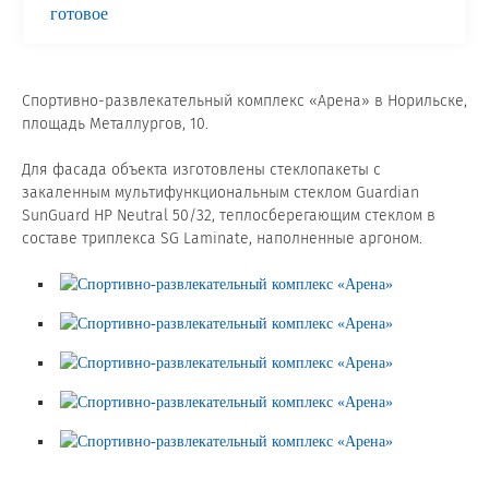
готовое
Сертификаты на продукцию Sibglass Pro
Сертификаты на продукцию Sibglass Trade
Спортивно-развлекательный комплекс «Арена» в Норильске,
площадь Металлургов, 10.
ГОСТы, ТУ и другая техническая документация
Для фасада объекта изготовлены стеклопакеты с
Проекты
закаленным мультифункциональным стеклом Guardian
SunGuard HP Neutral 50/32, теплосберегающим стеклом в
составе триплекса SG Laminate, наполненные аргоном.
Контакты
+7 (391) 278-77-77
info@sibglass.ru
Личный кабинет