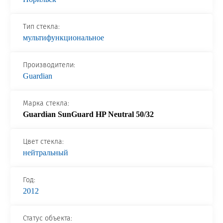
Новости и события
Тип стекла:
Продажа недвижимости
мультифункциональное
Продукция
Производители:
Guardian
Листовое стекло
Марка стекла:
Стекло для строительства и интерьера
Guardian SunGuard HP Neutral 50/32
Стекло для машиностроения
Цвет стекла:
Стекло для мебели, оборудования и бытовой техники
нейтральный
Комплектующие для переработки стекла
Год:
Светопрозрачные конструкции для розничных
2012
заказчиков
Техподдержка
Статус объекта: