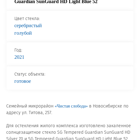
Guardian SunGuard HD Light Blue 52
Сертификаты на продукцию Sibglass Pro
Цвет стекла:
Сертификаты на продукцию Sibglass Trade
серебристый
голубой
ГОСТы, ТУ и другая техническая документация
Проекты
Год:
2021
Контакты
Статус объекта:
готовое
+7 (391) 278-77-77
info@sibglass.ru
Семейный микрорайон
в Новосибирске по
«Чистая слобода»
адресу ул. Титова, 257.
Для остекления жилого комплекса изготовлено закаленное
Личный кабинет
солнцезащитное стекло SG Tempered Guardian SunGuard HD
Silver 70 и SG Tempered Guardian SunGuard HD Light Blue 52.