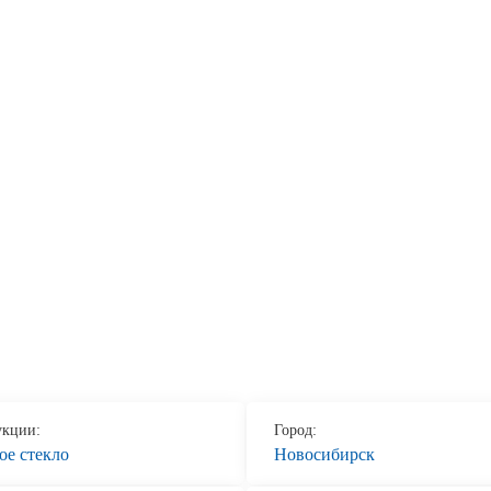
Сертификаты на продукцию Sibglass Pro
Сертификаты на продукцию Sibglass Trade
ГОСТы, ТУ и другая техническая документация
укции:
Город:
ое стекло
Новосибирск