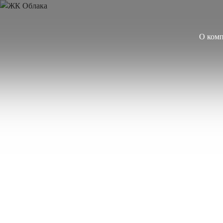
О ком
О компании
Управляющая компания
Sibglass Trade
Sibglass Pro
Инженер Стеклов
История компании
Политика в области качества
Работа в Sibglass