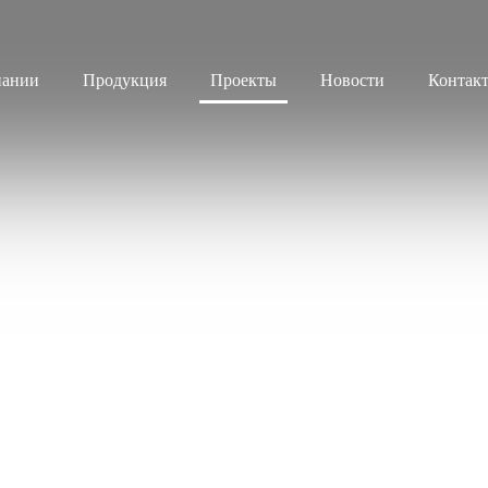
пании
Продукция
Проекты
Новости
Контак
Продукция
Листовое стекло
Стекло для строительства и интерьера
Стекло для машиностроения
Стекло для мебели, оборудования и бытовой техники
Комплектующие для переработки стекла
Светопрозрачные конструкции для розничных заказчиков
Техподдержка