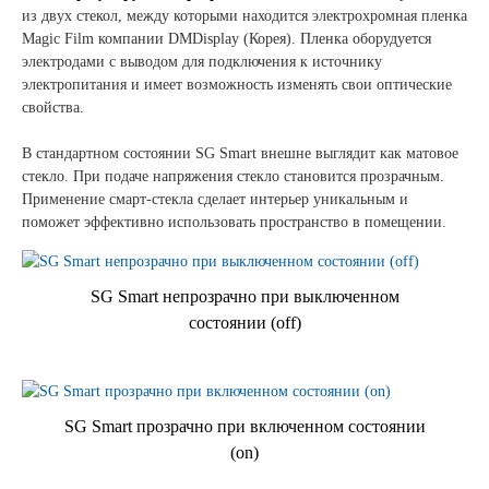
из двух стекол, между которыми находится электрохромная пленка
Magic Film компании DMDisplay (Корея). Пленка оборудуется
Мебель из стекла
Сертификаты на продукцию Sibglass Pro
электродами с выводом для подключения к источнику
электропитания и имеет возможность изменять свои оптические
Сертификаты на продукцию Sibglass Trade
свойства.
ГОСТы, ТУ и другая техническая документация
В стандартном состоянии SG Smart внешне выглядит как матовое
Проекты
стекло. При подаче напряжения стекло становится прозрачным.
Применение смарт-стекла сделает интерьер уникальным и
поможет эффективно использовать пространство в помещении.
Контакты
SG Smart непрозрачно при выключенном
+7 (391) 278-77-77
состоянии (off)
info@sibglass.ru
SG Smart прозрачно при включенном состоянии
(on)
Личный кабинет