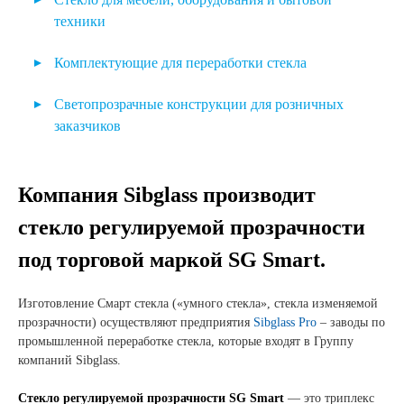
Новости и события
Зеркальное полотно
Закаленное стекло
техники
Стекло для водного транспорта
Армированное стекло
Продажа недвижимости
Полки и комплектующие из стекла
Ламинированное стекло
Комплектующие для переработки стекла
Стекло для витрин
Окрашенное стекло
Дистанционная рамка
Продукция
Светопрозрачные конструкции для розничных
Пожаробезопасное стекло
заказчиков
Молекулярное сито
Листовое стекло
Остекление загородных домов
Электрообогреваемое стекло
Герметики
Стекло для строительства и интерьера
Компания Sibglass производит
Замена стеклопакетов
Стекло с цифровой печатью
Пробковая наклейка
стекло регулируемой прозрачности
Стекло для машиностроения
Панно из стекла и зеркал
Стекло с шелкотрафаретной печатью
Пленка ПВБ для производства триплекса
под торговой маркой SG Smart.
Стекло для мебели, оборудования и бытовой техники
Входные группы
Стекло регулируемой прозрачности
Комплектующие для переработки стекла
Стеклянные перегородки
Изготовление Смарт стекла («умного стекла», стекла изменяемой
прозрачности) осуществляют предприятия
Sibglass Pro
– заводы по
Светопрозрачные конструкции для розничных
Душевые кабины из стекла
промышленной переработке стекла, которые входят в Группу
заказчиков
компаний Sibglass.
Двери из стекла
Техподдержка
Стекло регулируемой прозрачности SG Smart
— это триплекс
Кухонные фартуки из стекла