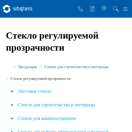
О компании
Стекло регулируемой
Управляющая компания
прозрачности
Sibglass Trade
Sibglass Pro
Продукция
Стекло для строительства и интерьера
Инженер Стеклов
Стекло регулируемой прозрачности
История компании
Листовое стекло
Политика в области качества
Бесцветное листовое стекло
Стекло для строительства и интерьера
Работа в Sibglass
Архитектурные виды стекла
Стеклопакеты
Стекло для машиностроения
Реквизиты
Узорчатое и матовое стекло
Стеклопакет МультиКомфорт
Стекло для наземного транспорта
Стекло для мебели, оборудования и бытовой