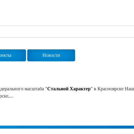
Сертификаты на продукцию Sibglass Pro
Сертификаты на продукцию Sibglass Trade
ГОСТы, ТУ и другая техническая документация
оекты
Новости
едерального масштаба "
Стальной
Характер
" в Красноярске Наш
ске,...