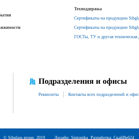
Техподдержка
бытия
Сертификаты на продукцию Sibgla
вижимости
Сертификаты на продукцию Sibgla
ГОСТы, ТУ и другая техническая
Подразделения и офисы
Реквизиты
Контакты всех подразделений и офи
© Sibglass group, 2019
Дизайн:
Sintonika
Разработка:
СкайВеб24