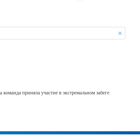
Продажа Б/У оборудования
а команда приняла участие в экстремальном забеге