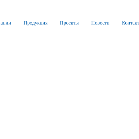
пании
Продукция
Проекты
Новости
Контак
Продукция
Листовое стекло
Стекло для строительства и интерьера
Стекло для машиностроения
Стекло для мебели, оборудования и бытовой техники
Комплектующие для переработки стекла
Светопрозрачные конструкции для розничных заказчиков
Техподдержка