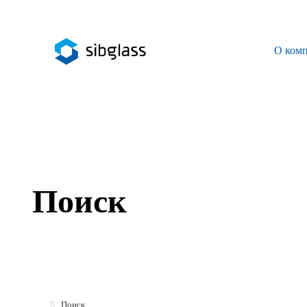
О ком
О компании
Управляющая компания
Sibglass Trade
Sibglass Pro
Поиск
Инженер Стеклов
История компании
Политика в области качества
Работа в Sibglass
Поиск