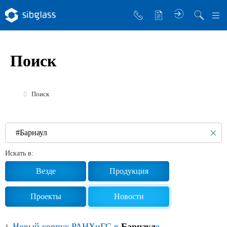
О компании
Поиск
Управляющая компания
Sibglass Trade
Поиск
Sibglass Pro
Инженер Стеклов
История компании
Искать в:
Политика в области качества
Везде
Продукция
Работа в Sibglass
Проекты
Новости
Реквизиты
Новый корпус РАНХиГС в
Барнаул
е