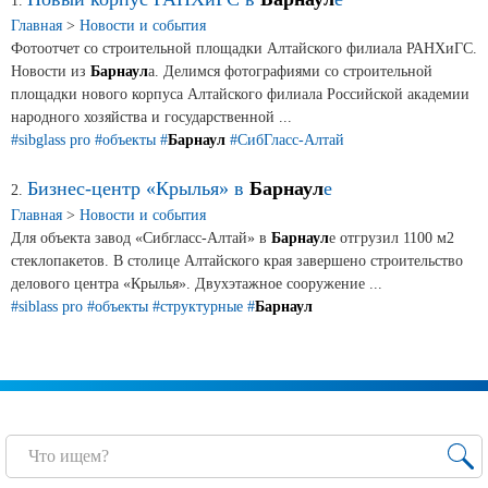
Новости и события
1.
Главная
>
Новости и события
Фотоотчет со строительной площадки Алтайского филиала РАНХиГС.
Продажа недвижимости
Новости из
Барнаул
а. Делимся фотографиями со строительной
площадки нового корпуса Алтайского филиала Российской академии
народного хозяйства и государственной ...
Продукция
#sibglass pro
#объекты
#
Барнаул
#СибГласс-Алтай
Бизнес-центр «Крылья» в
Листовое стекло
Барнаул
е
2.
Главная
>
Новости и события
Стекло для строительства и интерьера
Для объекта завод «Сибгласс-Алтай» в
Барнаул
е отгрузил 1100 м2
стеклопакетов. В столице Алтайского края завершено строительство
Стекло для машиностроения
делового центра «Крылья». Двухэтажное сооружение ...
#siblass pro
#объекты
#структурные
#
Барнаул
Стекло для мебели, оборудования и бытовой техники
Комплектующие для переработки стекла
Светопрозрачные конструкции для розничных
заказчиков
Техподдержка