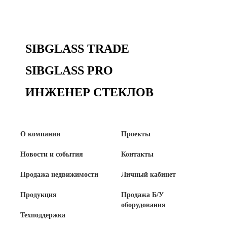
Сертификаты на продукцию Sibglass Pro
Сертификаты на продукцию Sibglass Trade
SIBGLASS TRADE
ГОСТы, ТУ и другая техническая документация
SIBGLASS PRO
Проекты
ИНЖЕНЕР СТЕКЛОВ
Контакты
О компании
Проекты
+7 (391) 278-77-77
Новости и события
Контакты
info@sibglass.ru
Продажа недвижимости
Личный кабинет
Продукция
Продажа Б/У
оборудования
Личный кабинет
Техподдержка