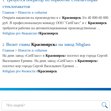
Новости и события
1.
стеклопакетов
Главная
>
Новости и события
Продажа недвижимости
Открыта вакансия на производство в г.
Красноярск
З/п 40 000-60 000
руб. В профессиональную команду ООО "СибГласс" в г.
Красноярск
требуются рабочие на автоматизированные производственные ...
Продукция
#sibglass pro
#вакансия
#
Красноярск
Листовое стекло
Визит главы
Красноярск
а на завод Sibglass
2.
Главная
>
Новости и события
Стекло для строительства и интерьера
На днях завод «СибГласс» в
Красноярск
е посетил мэр города Сергей
Васильевич Еремин. На днях завод «СибГласс» в
Красноярск
е
Стекло для машиностроения
посетил мэр города Сергей Васильевич Еремин ...
#sibglass pro
Стекло для мебели, оборудования и бытовой техники
#новости
#
Красноярск
Комплектующие для переработки стекла
Светопрозрачные конструкции для розничных
заказчиков
Техподдержка