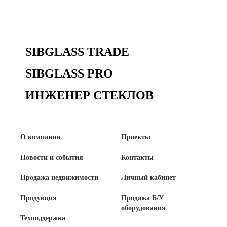
Сертификаты на продукцию Sibglass Pro
Сертификаты на продукцию Sibglass Trade
SIBGLASS TRADE
ГОСТы, ТУ и другая техническая документация
SIBGLASS PRO
Проекты
ИНЖЕНЕР СТЕКЛОВ
Контакты
О компании
Проекты
+7 (391) 278-77-77
Новости и события
Контакты
info@sibglass.ru
Продажа недвижимости
Личный кабинет
Продукция
Продажа Б/У
оборудования
Личный кабинет
Техподдержка