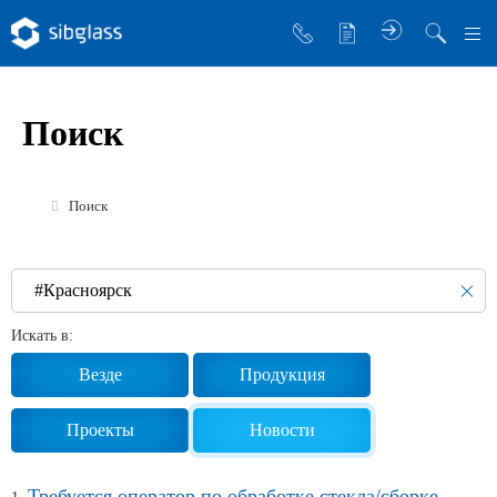
О компании
Поиск
Управляющая компания
Sibglass Trade
Поиск
Sibglass Pro
Инженер Стеклов
История компании
Искать в:
Политика в области качества
Везде
Продукция
Работа в Sibglass
Проекты
Новости
Реквизиты
Требуется оператор по обработке стекла/сборке