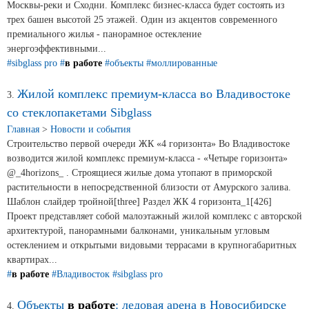
Москвы-реки и Сходни. Комплекс бизнес-класса будет состоять из
трех башен высотой 25 этажей. Один из акцентов современного
Сертификаты на продукцию Sibglass Pro
премиального жилья - панорамное остекление
энергоэффективными...
Сертификаты на продукцию Sibglass Trade
#sibglass pro
#
в работе
#объекты
#моллированные
ГОСТы, ТУ и другая техническая документация
Жилой комплекс премиум-класса во Владивостоке
3.
Проекты
со стеклопакетами Sibglass
Главная
>
Новости и события
Строительство первой очереди ЖК «4 горизонта» Во Владивостоке
Контакты
возводится жилой комплекс премиум-класса - «Четыре горизонта»
@_4horizons_ . Строящиеся жилые дома утопают в приморской
растительности в непосредственной близости от Амурского залива.
+7 (391) 278-77-77
Шаблон слайдер тройной[three] Раздел ЖК 4 горизонта_1[426]
Проект представляет собой малоэтажный жилой комплекс с авторской
info@sibglass.ru
архитектурой, панорамными балконами, уникальным угловым
остеклением и открытыми видовыми террасами в крупногабаритных
квартирах...
#
в работе
#Владивосток
#sibglass pro
Личный кабинет
Объекты
в работе
: ледовая арена в Новосибирске
4.