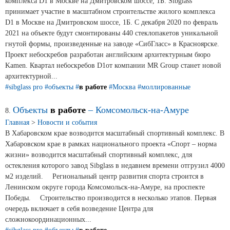
комплекса D1 в Москве на Дмитровском шоссе, 1Б. Sibglass
принимает участие в масштабном строительстве жилого комплекса
D1 в Москве на Дмитровском шоссе, 1Б. С декабря 2020 по февраль
2021 на объекте будут смонтированы 440 стеклопакетов уникальной
гнутой формы, произведенные на заводе «СибГласс» в Красноярске.
Проект небоскребов разработан английским архитектурным бюро
Kamen. Квартал небоскребов D1от компании MR Group станет новой
архитектурной...
#sibglass pro
#объекты
#
в работе
#Москва
#моллированные
Объекты
в работе
– Комсомольск-на-Амуре
8.
Главная
>
Новости и события
В Хабаровском крае возводится масштабный спортивный комплекс. В
Хабаровском крае в рамках национального проекта «Спорт – норма
жизни» возводится масштабный спортивный комплекс, для
остекления которого завод Sibglass в недавнем времени отгрузил 4000
м2 изделий. ⠀ Региональный центр развития спорта строится в
Ленинском округе города Комсомольск-на-Амуре, на проспекте
Победы. ⠀ Строительство производится в несколько этапов. Первая
очередь включает в себя возведение Центра для
сложнокоординационных...