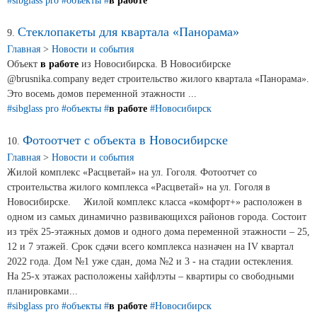
#sibglass pro
#объекты
#
в работе
Стеклопакеты для квартала «Панорама»
9.
Главная
>
Новости и события
Объект
в работе
из Новосибирска. В Новосибирске
@brusnika.company ведет строительство жилого квартала «Панорама».
Это восемь домов переменной этажности ...
#sibglass pro
#объекты
#
в работе
#Новосибирск
Фотоотчет с объекта в Новосибирске
10.
Главная
>
Новости и события
Жилой комплекс «Расцветай» на ул. Гоголя. Фотоотчет со
строительства жилого комплекса «Расцветай» на ул. Гоголя в
Новосибирске. ⠀ Жилой комплекс класса «комфорт+» расположен в
одном из самых динамично развивающихся районов города. Состоит
из трёх 25-этажных домов и одного дома переменной этажности – 25,
12 и 7 этажей. Срок сдачи всего комплекса назначен на IV квартал
2022 года. Дом №1 уже сдан, дома №2 и 3 - на стадии остекления. ⠀
На 25-х этажах расположены хайфлэты – квартиры со свободными
планировками...
#sibglass pro
#объекты
#
в работе
#Новосибирск