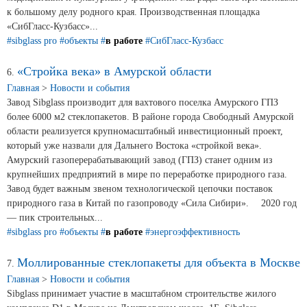
к большому делу родного края. Производственная площадка
«СибГласс-Кузбасс»...
#sibglass pro
#объекты
#
в работе
#СибГласс-Кузбасс
«Стройка века» в Амурской области
6.
Главная
>
Новости и события
Завод Sibglass производит для вахтового поселка Амурского ГПЗ
более 6000 м2 стеклопакетов. В районе города Свободный Амурской
области реализуется крупномасштабный инвестиционный проект,
который уже назвали для Дальнего Востока «стройкой века». ⠀
Амурский газоперерабатывающий завод (ГПЗ) станет одним из
крупнейших предприятий в мире по переработке природного газа.
Завод будет важным звеном технологической цепочки поставок
природного газа в Китай по газопроводу «Сила Сибири». ⠀ 2020 год
— пик строительных...
#sibglass pro
#объекты
#
в работе
#энергоэффективность
Моллированные стеклопакеты для объекта в Москве
7.
Главная
>
Новости и события
Sibglass принимает участие в масштабном строительстве жилого