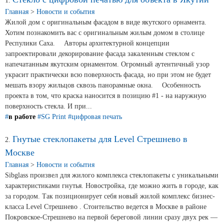
Новости и события
1.
Главная
>
Новости и события
Жилой дом с оригинальным фасадом в виде якутского орнамента.
Продажа недвижимости
Хотим познакомить вас с оригинальным жилым домом в столице
Респулики Саха. ⠀ Авторы архитектурной концепции
запроектировали декорирование фасада закаленным стеклом с
Продукция
напечатанным якутским орнаментом. Огромный аутентичный узор
украсит практически всю поверхность фасада, но при этом не будет
мешать взору жильцов сквозь панорамные окна. ⠀ Особенность
Листовое стекло
проекта в том, что краска наносится в позицию #1 - на наружную
Стекло для строительства и интерьера
поверхность стекла. И при...
#
в работе
#SG Print
#цифровая печать
Стекло для машиностроения
Гнутые стеклопакеты для Level Стрешнево в
2.
Стекло для мебели, оборудования и бытовой техники
Москве
Комплектующие для переработки стекла
Главная
>
Новости и события
Sibglass произвел для жилого комплекса стеклопакеты с уникальными
Светопрозрачные конструкции для розничных
характеристиками гнутья. Новостройка, где можно жить в городе, как
заказчиков
за городом. Так позиционирует себя новый жилой комплекс бизнес-
класса Level Стрешнево . Стоительство ведется в Москве в районе
Техподдержка
Покровское-Стрешнево на первой береговой линии сразу двух рек —