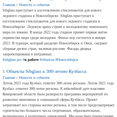
Главная
>
Новости и события
Продажа Б/У оборудования
Sibglass приступает к изготовлению стеклопакетов для нового
ледового стадиона в Новосибирске. Sibglass приступает к
изготовлению стеклопакетов для нового ледового стадиона в
Новосибирске. Ледовую арену строят к молодежному чемпионату
мира по хоккею. В конце 2022 года стадион примет первые матчи
первенства мира среди молодежи. Финал игр состоится в январе
2023. В турнире, который разделят Новосибирск и Омск, сыграют
сборные десяти стран, включая россиян. Фасады дворца
запроектированы в витражных...
#sibglass pro
#
в работе
#объекты
#Новосибирск
Объекты Sibglass к 300-летию Кузбасса
5.
Главная
>
Новости и события
Летом 2021 года Кузбасс отметит 300-летие региона. Летом 2021 года
Кузбасс отметит 300-летие региона. К юбилейной дате властями
Кемеровской области была развернута программа мероприятий по
развитию экономики и социальной сферы Кузбасса. Проект
затрагивает все стороны жизни региона, в том числе предусматривает
строительство большого числа спортивных, образовательных,
медицинских и культурных учреждений. Мы рады быть причастными