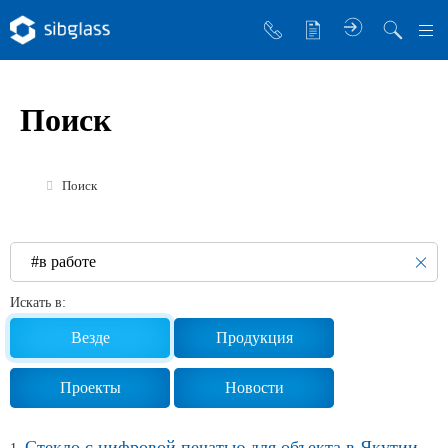
О компании
Поиск
Управляющая компания
Sibglass Trade
Поиск
Sibglass Pro
Инженер Стеклов
История компании
Искать в:
Политика в области качества
Везде
Продукция
Работа в Sibglass
Проекты
Новости
Реквизиты
Стекло с цифровой печатью для объекта в Якутии