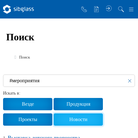
О компании
Поиск
Управляющая компания
Sibglass Trade
Поиск
Sibglass Pro
Инженер Стеклов
История компании
Искать в:
Политика в области качества
Везде
Продукция
Работа в Sibglass
Проекты
Новости
Реквизиты
Выставка детского творчества