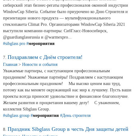
сибирский этап бизнес-регаты профессионалов оконной индустрии
WindowCup Siberia. Событие было приурочено ко Дню Строителя и
презентации нового продукта ― мультифункционального
стеклопакета Climat Pro. Организаторами WindowCup Siberia 2021
выступили компании-партнеры: СибГласс-Новосибирск,
@guardianglassrussia и @warmexpro...
#sibglass pro
#
мероприятия
Поздравляем с Днём строителя!
7.
Главная
>
Новости и события
Уважаемые партнеры, с наступающим профессиональным
праздником! Уважаемые партнёры! Поздравляем с наступающим
профессиональным праздником! ⠀ Мы высоко ценим ваш труд,
потому как вы меняете окружающий нас мир к лучшему. Пусть ваши
проекты всегда приносят удовольствие и финансовое благополучие.
Желаем развития и процветания вашему делу! ⠀ С уважением,
коллектив Sibglass Group.
#sibglass group
#
мероприятия
#День строителя
Праздник Sibglass Group в честь Дня защиты детей
8.