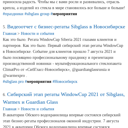
приносила радость. Чтобы мы с вами росли и развивались, отрасль
крепла, а изделий из стекла в мире становилось все больше и больше!
Продажа Б/У оборудования
#праздники
#sibglass group
#
мероприятия
Видеоотчет с бизнес-регаты Sibglass в Новосибирске
5.
Главная
>
Новости и события
Как это было. Регата WindowCup Siberia 2021 глазами клиентов и
партнеров. Как это было. Первый сибирский этап регаты WindowCup
в Новосибирске. Событие для клиентов прошло 7 августа 2021 и
было посвящено профессиональному празднику и презентации
производственной новинки - мультифункционального стеклопакета
ClimatPro от «СибГласс-Новосибирск», @guardianglassrussia и
@warmexpro . ⠀
#sibglass pro
#
мероприятия
#Новосибирск
Сибирский этап регаты WindowCup 2021 от Sibglass,
6.
Warmex и Guardian Glass
Главная
>
Новости и события
В акватории Обского водохранилища впервые состоялся сибирский
этап бизнес-регаты профессионалов оконной индустрии. 7 августа
2021 в акватории Обского водохранилища впервые состоялся