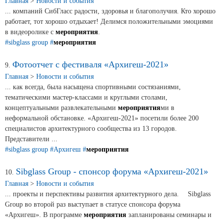
Главная
>
Новости и события
... компаний СибГласс радости, здоровья и благополучия. Кто хорошо
работает, тот хорошо отдыхает! Делимся положительными эмоциями
в видеоролике с
мероприятия
.
#sibglass group
#
мероприятия
Фотоотчет с фестиваля «Архигеш-2021»
9.
Главная
>
Новости и события
... как всегда, была насыщена спортивными состязаниями,
тематическими мастер-классами и круглыми столами,
концептуальными развлекательными
мероприятия
ми в
неформальной обстановке. «Архигеш-2021» посетили более 200
специалистов архитектурного сообщества из 13 городов.
Представители ...
#sibglass group
#Архигеш
#
мероприятия
Sibglass Group - спонсор форума «Архигеш-2021»
10.
Главная
>
Новости и события
... проекты и перспективы развития архитектурного дела. ⠀ Sibglass
Group во второй раз выступает в статусе спонсора форума
«Архигеш». В программе
мероприятия
запланированы семинары и