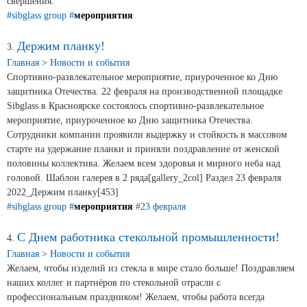
свершения.
#sibglass group
#
мероприятия
Сертификаты на продукцию Sibglass Pro
Держим планку!
3.
Сертификаты на продукцию Sibglass Trade
Главная
>
Новости и события
Спортивно-развлекательное мероприятие, приуроченное ко Дню
ГОСТы, ТУ и другая техническая документация
защитника Отечества. 22 февраля на производственной площадке
Sibglass в Красноярске состоялось спортивно-развлекательное
Проекты
мероприятие, приуроченное ко Дню защитника Отечества.
Сотрудники компании проявили выдержку и стойкость в массовом
старте на удержание планки и приняли поздравление от женской
Контакты
половины коллектива. Желаем всем здоровья и мирного неба над
головой. Шаблон галерея в 2 ряда[gallery_2col] Раздел 23 февраля
+7 (391) 278-77-77
2022_Держим планку[453]
#sibglass group
#
мероприятия
#23 февраля
info@sibglass.ru
С Днем работника стекольной промышленности!
4.
Главная
>
Новости и события
Желаем, чтобы изделий из стекла в мире стало больше! Поздравляем
наших коллег и партнёров по стекольной отрасли с
Личный кабинет
профессиональным праздником! Желаем, чтобы работа всегда