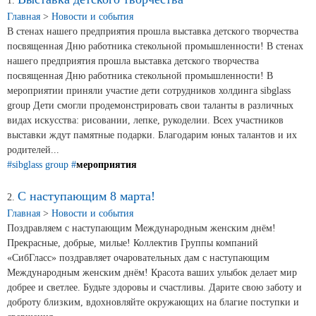
Новости и события
1.
Главная
>
Новости и события
В стенах нашего предприятия прошла выставка детского творчества
Продажа недвижимости
посвященная Дню работника стекольной промышленности! В стенах
нашего предприятия прошла выставка детского творчества
посвященная Дню работника стекольной промышленности! В
Продукция
мероприятии приняли участие дети сотрудников холдинга sibglass
group Дети смогли продемонстрировать свои таланты в различных
видах искусства: рисовании, лепке, рукоделии. Всех участников
Листовое стекло
выставки ждут памятные подарки. Благодарим юных талантов и их
Стекло для строительства и интерьера
родителей...
#sibglass group
#
мероприятия
Стекло для машиностроения
С наступающим 8 марта!
2.
Стекло для мебели, оборудования и бытовой техники
Главная
>
Новости и события
Поздравляем с наступающим Международным женским днём!
Комплектующие для переработки стекла
Прекрасные, добрые, милые! Коллектив Группы компаний
«СибГласс» поздравляет очаровательных дам с наступающим
Светопрозрачные конструкции для розничных
Международным женским днём! Красота ваших улыбок делает мир
заказчиков
добрее и светлее. Будьте здоровы и счастливы. Дарите свою заботу и
доброту близким, вдохновляйте окружающих на благие поступки и
Техподдержка