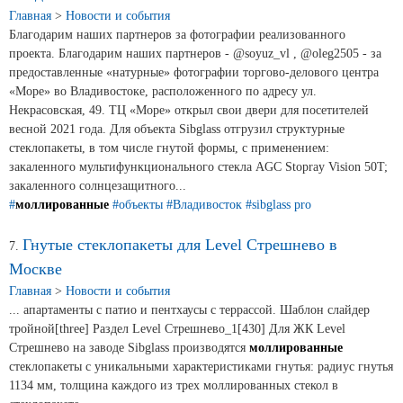
Главная
>
Новости и события
Благодарим наших партнеров за фотографии реализованного
проекта. Благодарим наших партнеров - @soyuz_vl , @oleg2505 - за
предоставленные «натурные» фотографии торгово-делового центра
«Море» во Владивостоке, расположенного по адресу ул.
Некрасовская, 49. ТЦ «Море» открыл свои двери для посетителей
весной 2021 года. Для объекта Sibglass отгрузил структурные
стеклопакеты, в том числе гнутой формы, с применением:
закаленного мультифункционального стекла AGC Stopray Vision 50T;
закаленного солнцезащитного...
#
моллированные
#объекты
#Владивосток
#sibglass pro
Гнутые стеклопакеты для Level Стрешнево в
7.
Москве
Главная
>
Новости и события
... апартаменты с патио и пентхаусы с террассой. Шаблон слайдер
тройной[three] Раздел Level Стрешнево_1[430] Для ЖК Level
Стрешнево на заводе Sibglass производятся
моллированные
стеклопакеты с уникальными характеристиками гнутья: радиус гнутья
1134 мм, толщина каждого из трех моллированных стекол в