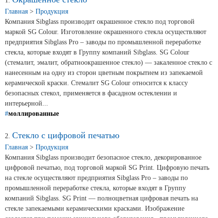
Новости и события
1.
Главная
>
Продукция
Компания Sibglass производит окрашенное стекло под торговой
Продажа недвижимости
маркой SG Colour. Изготовление окрашенного стекла осуществляют
предприятия Sibglass Pro – заводы по промышленной переработке
стекла, которые входят в Группу компаний Sibglass. SG Colour
Продукция
(стемалит, эмалит, обратноокрашенное стекло) — закаленное стекло с
нанесенным на одну из сторон цветным покрытием из запекаемой
керамической краски. Стемалит SG Colour относится к классу
Листовое стекло
безопасных стекол, применяется в фасадном остеклении и
Стекло для строительства и интерьера
интерьерной...
#
моллированные
Стекло для машиностроения
Стекло с цифровой печатью
2.
Стекло для мебели, оборудования и бытовой техники
Главная
>
Продукция
Компания Sibglass производит безопасное стекло, декорированное
Комплектующие для переработки стекла
цифровой печатью, под торговой маркой SG Print. Цифровую печать
на стекле осуществляют предприятия Sibglass Pro – заводы по
Светопрозрачные конструкции для розничных
промышленной переработке стекла, которые входят в Группу
заказчиков
компаний Sibglass. SG Print — полноцветная цифровая печать на
стекле запекаемыми керамическими красками. Изображение
Техподдержка