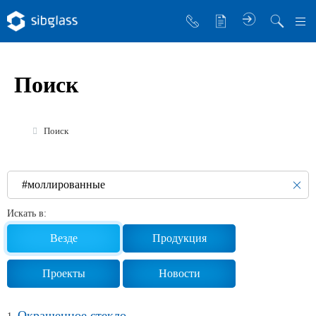
О компании
Поиск
Управляющая компания
Sibglass Trade
Поиск
Sibglass Pro
Инженер Стеклов
История компании
Искать в:
Политика в области качества
Везде
Продукция
Работа в Sibglass
Проекты
Новости
Реквизиты
Окрашенное стекло