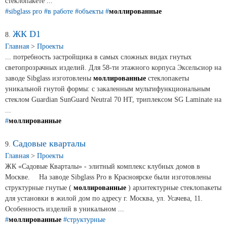
стеклопакете ...
#sibglass pro
#в работе
#объекты
#
моллированные
ЖК D1
8.
Главная
>
Проекты
... потребность застройщика в самых сложных видах гнутых
светопрозрачных изделий. Для 58-ти этажного корпуса Эксельсиор на
заводе Sibglass изготовлены
моллированные
стеклопакеты
уникальной гнутой формы: с закаленным мультифункциональным
стеклом Guardian SunGuard Neutral 70 HT, триплексом SG Laminate на
...
#
моллированные
Садовые кварталы
9.
Главная
>
Проекты
ЖК «Садовые Кварталы» - элитный комплекс клубных домов в
Москве. ⠀ На заводе Sibglass Pro в Красноярске были изготовлены
структурные гнутые (
моллированные
) архитектурные стеклопакеты
для установки в жилой дом по адресу г. Москва, ул. Усачева, 11.
Особенность изделий в уникальном ...
#
моллированные
#структурные