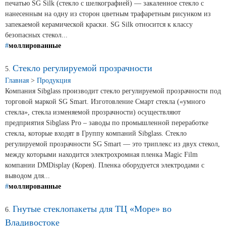
Продажа Б/У оборудования
печатью SG Silk (стекло с шелкографией) — закаленное стекло с
нанесенным на одну из сторон цветным трафаретным рисунком из
запекаемой керамической краски. SG Silk относится к классу
безопасных стекол...
#
моллированные
Стекло регулируемой прозрачности
5.
Главная
>
Продукция
Компания Sibglass производит стекло регулируемой прозрачности под
торговой маркой SG Smart. Изготовление Смарт стекла («умного
стекла», стекла изменяемой прозрачности) осуществляют
предприятия Sibglass Pro – заводы по промышленной переработке
стекла, которые входят в Группу компаний Sibglass. Стекло
регулируемой прозрачности SG Smart — это триплекс из двух стекол,
между которыми находится электрохромная пленка Magic Film
компании DMDisplay (Корея). Пленка оборудуется электродами с
выводом для...
#
моллированные
Гнутые стеклопакеты для ТЦ «Море» во
6.
Владивостоке