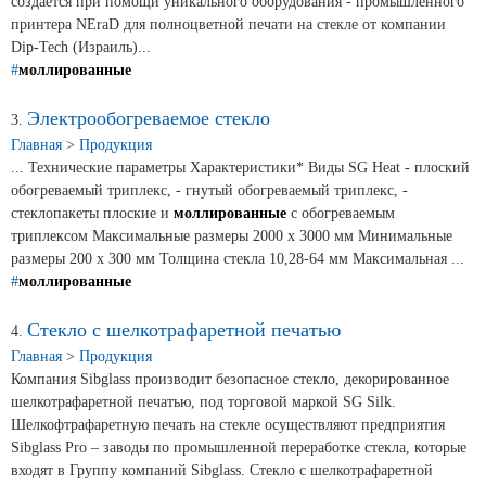
создается при помощи уникального оборудования - промышленного
принтера NEraD для полноцветной печати на стекле от компании
Сертификаты на продукцию Sibglass Pro
Dip-Tech (Израиль)...
#
моллированные
Сертификаты на продукцию Sibglass Trade
Электрообогреваемое стекло
3.
ГОСТы, ТУ и другая техническая документация
Главная
>
Продукция
... Технические параметры Характеристики* Виды SG Heat - плоский
Проекты
обогреваемый триплекс, - гнутый обогреваемый триплекс, -
стеклопакеты плоские и
моллированные
с обогреваемым
триплексом Максимальные размеры 2000 х 3000 мм Минимальные
Контакты
размеры 200 х 300 мм Толщина стекла 10,28-64 мм Максимальная ...
#
моллированные
+7 (391) 278-77-77
Стекло с шелкотрафаретной печатью
4.
info@sibglass.ru
Главная
>
Продукция
Компания Sibglass производит безопасное стекло, декорированное
шелкотрафаретной печатью, под торговой маркой SG Silk.
Шелкофтрафаретную печать на стекле осуществляют предприятия
Личный кабинет
Sibglass Pro – заводы по промышленной переработке стекла, которые
входят в Группу компаний Sibglass. Стекло с шелкотрафаретной