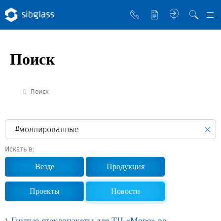
О компании
Поиск
Управляющая компания
Sibglass Trade
Поиск
Sibglass Pro
Инженер Стеклов
История компании
Искать в:
Политика в области качества
Везде
Продукция
Работа в Sibglass
Проекты
Новости
Реквизиты
Гнутые стеклопакеты для ТЦ «Море» во