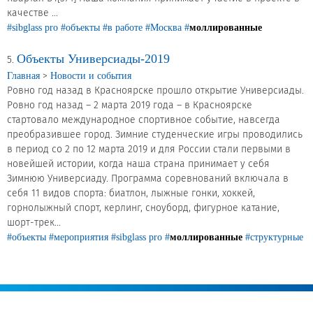
качестве ...
Продажа Б/У оборудования
#sibglass pro
#объекты
#в работе
#Москва
#
моллированные
Объекты Универсиады-2019
5.
>
Главная
Новости и события
Ровно год назад в Красноярске прошло открытие Универсиады.
Ровно год назад – 2 марта 2019 года – в Красноярске
стартовало международное спортивное событие, навсегда
преобразившее город. Зимние студенческие игры проводились
в период со 2 по 12 марта 2019 и для России стали первыми в
новейшей истории, когда наша страна принимает у себя
Зимнюю Универсиаду. Программа соревнований включала в
себя 11 видов спорта: биатлон, лыжные гонки, хоккей,
горнолыжный спорт, керлинг, сноуборд, фигурное катание,
шорт-трек...
#объекты
#мероприятия
#sibglass pro
#
моллированные
#структурные