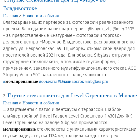
Новости и события
1.
Владивостоке
>
Главная
Новости и события
Продажа недвижимости
Благодарим наших партнеров за фотографии реализованного
проекта. Благодарим наших партнеров - @soyuz_vl , @oleg2505
- за предоставленные «натурные» фотографии торгово-
Продукция
делового центра «Море» во Владивостоке, расположенного по
адресу ул. Некрасовская, 49. ТЦ «Море» открыл свои двери для
Листовое стекло
посетителей весной 2021 года. Для объекта Sibglass отгрузил
структурные стеклопакеты, в том числе гнутой формы, с
Стекло для строительства и интерьера
применением: закаленного мультифункционального стекла AGC
Stopray Vision 50T; закаленного солнцезащитного...
Стекло для машиностроения
#
моллированные
#объекты
#Владивосток
#sibglass pro
Стекло для мебели, оборудования и бытовой техники
Гнутые стеклопакеты для Level Стрешнево в Москве
2.
Комплектующие для переработки стекла
>
Главная
Новости и события
... апартаменты с патио и пентхаусы с террассой. Шаблон
Светопрозрачные конструкции для розничных
слайдер тройной[three] Раздел Level Стрешнево_1[430] Для ЖК
заказчиков
Level Стрешнево на заводе Sibglass производятся
стеклопакеты с уникальными характеристиками
моллированные
Техподдержка
гнутья: радиус гнутья 1134 мм, толщина каждого из трех