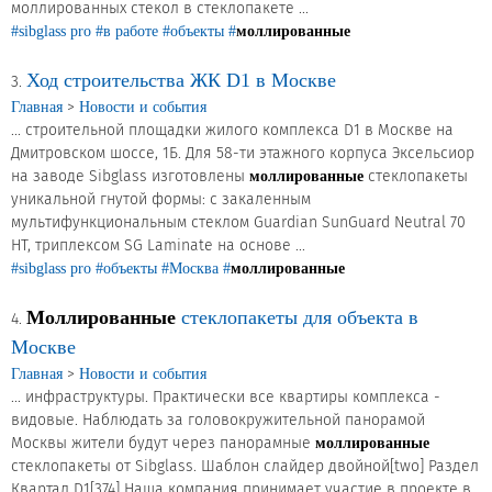
моллированных стекол в стеклопакете ...
#sibglass pro
#в работе
#объекты
#
моллированные
Сертификаты на продукцию Sibglass Pro
Ход строительства ЖК D1 в Москве
3.
Сертификаты на продукцию Sibglass Trade
>
Главная
Новости и события
... строительной площадки жилого комплекса D1 в Москве на
ГОСТы, ТУ и другая техническая документация
Дмитровском шоссе, 1Б. Для 58-ти этажного корпуса Эксельсиор
Проекты
на заводе Sibglass изготовлены
стеклопакеты
моллированные
уникальной гнутой формы: с закаленным
мультифункциональным стеклом Guardian SunGuard Neutral 70
Контакты
HT, триплексом SG Laminate на основе ...
#sibglass pro
#объекты
#Москва
#
моллированные
+7 (391) 278-77-77
Моллированные
стеклопакеты для объекта в
4.
Москве
info@sibglass.ru
>
Главная
Новости и события
... инфраструктуры. Практически все квартиры комплекса -
видовые. Наблюдать за головокружительной панорамой
Москвы жители будут через панорамные
моллированные
Личный кабинет
стеклопакеты от Sibglass. Шаблон слайдер двойной[two] Раздел
Квартал D1[374] Наша компания принимает участие в проекте в