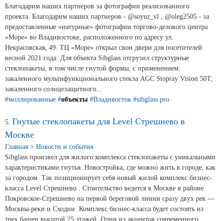
Продажа Б/У оборудования
Благодарим наших партнеров за фотографии реализованного
проекта. Благодарим наших партнеров - @soyuz_vl , @oleg2505 - за
предоставленные «натурные» фотографии торгово-делового центра
«Море» во Владивостоке, расположенного по адресу ул.
Некрасовская, 49. ТЦ «Море» открыл свои двери для посетителей
весной 2021 года. Для объекта Sibglass отгрузил структурные
стеклопакеты, в том числе гнутой формы, с применением:
закаленного мультифункционального стекла AGC Stopray Vision 50T;
закаленного солнцезащитного...
#моллированные
#
объекты
#Владивосток
#sibglass pro
Гнутые стеклопакеты для Level Стрешнево в
5.
Москве
Главная
>
Новости и события
Sibglass произвел для жилого комплекса стеклопакеты с уникальными
характеристиками гнутья. Новостройка, где можно жить в городе, как
за городом. Так позиционирует себя новый жилой комплекс бизнес-
класса Level Стрешнево . Стоительство ведется в Москве в районе
Покровское-Стрешнево на первой береговой линии сразу двух рек —
Москвы-реки и Сходни. Комплекс бизнес-класса будет состоять из
трех башен высотой 25 этажей. Один из акцентов современного