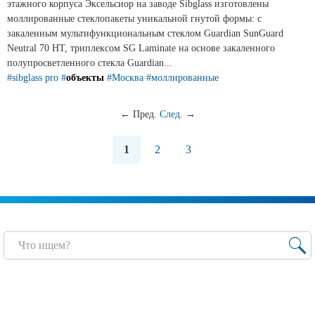
этажного корпуса Эксельсиор на заводе Sibglass изготовлены
моллированные стеклопакеты уникальной гнутой формы: с
закаленным мультифункциональным стеклом Guardian SunGuard
Neutral 70 HT, триплексом SG Laminate на основе закаленного
полупросветленного стекла Guardian...
#sibglass pro
#
объекты
#Москва
#моллированные
←
Пред.
След.
→
1
2
3