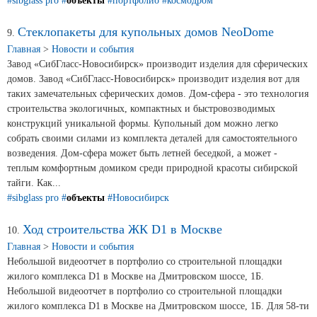
#sibglass pro
#
объекты
#портфолио
#космодром
Стеклопакеты для купольных домов NeoDome
9.
Главная
>
Новости и события
Завод «СибГласс-Новосибирск» производит изделия для сферических
домов. Завод «СибГласс-Новосибирск» производит изделия вот для
таких замечательных сферических домов. Дом-сфера - это технология
строительства экологичных, компактных и быстровозводимых
конструкций уникальной формы. Купольный дом можно легко
собрать своими силами из комплекта деталей для самостоятельного
возведения. Дом-сфера может быть летней беседкой, а может -
теплым комфортным домиком среди природной красоты сибирской
тайги. Как...
#sibglass pro
#
объекты
#Новосибирск
Ход строительства ЖК D1 в Москве
10.
Главная
>
Новости и события
Небольшой видеоотчет в портфолио со строительной площадки
жилого комплекса D1 в Москве на Дмитровском шоссе, 1Б.
Небольшой видеоотчет в портфолио со строительной площадки
жилого комплекса D1 в Москве на Дмитровском шоссе, 1Б. Для 58-ти