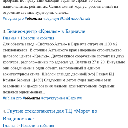
профиля, по праву занимающий верхние строки во всех
национальных рейтингах. Семиэтажный корпус, рассчитанный на
Сертификаты на продукцию Sibglass Pro
огромные светлые аудитории, станет...
#sibglass pro
#
объекты
#Барнаул
#СибГласс-Алтай
Сертификаты на продукцию Sibglass Trade
Бизнес-центр «Крылья» в Барнауле
3.
ГОСТы, ТУ и другая техническая документация
Главная
>
Новости и события
Для объекта завод «Сибгласс-Алтай» в Барнауле отгрузил 1100 м2
Проекты
стеклопакетов. В столице Алтайского края завершено строительство
делового центра «Крылья». Двухэтажное сооружение состоит из двух
корпусов, расположенных по адресам ул. Взлетная 27 и 29. Визуально
Контакты
они объединены в один объект, выполненный в едином
архитектурном стиле. Шаблон слайдер двойной[two] Раздел БЦ
+7 (391) 278-77-77
Крылья Барнаул_1[439] Следующим летом будет закончен этап
озеленения и декорирования малыми архитектурными формами:
info@sibglass.ru
появятся одноименная...
#siblass pro
#
объекты
#структурные
#Барнаул
Гнутые стеклопакеты для ТЦ «Море» во
4.
Личный кабинет
Владивостоке
Главная
>
Новости и события