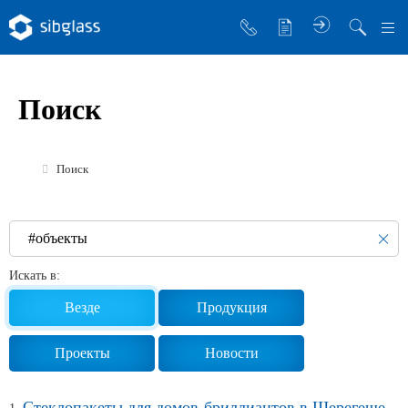
О компании
Поиск
Управляющая компания
Sibglass Trade
Поиск
Sibglass Pro
Инженер Стеклов
История компании
Искать в:
Политика в области качества
Везде
Продукция
Работа в Sibglass
Проекты
Новости
Реквизиты
Стеклопакеты для домов-бриллиантов в Шерегеше