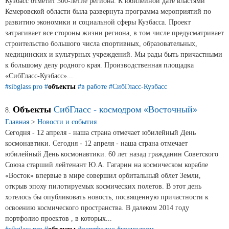
Кузбасс отметит 300-летие региона. К юбилейной дате властями
Кемеровской области была развернута программа мероприятий по
развитию экономики и социальной сферы Кузбасса. Проект
затрагивает все стороны жизни региона, в том числе предусматривает
строительство большого числа спортивных, образовательных,
медицинских и культурных учреждений. Мы рады быть причастными
к большому делу родного края. Производственная площадка
«СибГласс-Кузбасс»...
#sibglass pro
#
объекты
#в работе
#СибГласс-Кузбасс
Объекты
СибГласс - космодром «Восточный»
8.
Главная
>
Новости и события
Сегодня - 12 апреля - наша страна отмечает юбилейный День
космонавтики. Сегодня - 12 апреля - наша страна отмечает
юбилейный День космонавтики. 60 лет назад гражданин Советского
Союза старший лейтенант Ю.А. Гагарин на космическом корабле
«Восток» впервые в мире совершил орбитальный облет Земли,
открыв эпоху пилотируемых космических полетов. В этот день
хотелось бы опубликовать новость, посвященную причастности к
освоению космического пространства. В далеком 2014 году
портфолио проектов , в которых...