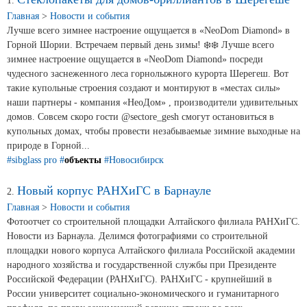
Новости и события
1.
Главная
>
Новости и события
Лучше всего зимнее настроение ощущается в «NeoDom Diamond» в
Продажа недвижимости
Горной Шории. Встречаем первый день зимы! ❄️❄️ Лучше всего
зимнее настроение ощущается в «NeoDom Diamond» посреди
чудесного заснеженного леса горнолыжного курорта Шерегеш. Вот
Продукция
такие купольные строения создают и монтируют в «местах силы»
наши партнеры - компания «НеоДом» , производители удивительных
домов. Совсем скоро гости @sectore_gesh смогут остановиться в
Листовое стекло
купольных домах, чтобы провести незабываемые зимние выходные на
Стекло для строительства и интерьера
природе в Горной...
#sibglass pro
#
объекты
#Новосибирск
Стекло для машиностроения
Новый корпус РАНХиГС в Барнауле
2.
Стекло для мебели, оборудования и бытовой техники
Главная
>
Новости и события
Фотоотчет со строительной площадки Алтайского филиала РАНХиГС.
Комплектующие для переработки стекла
Новости из Барнаула. Делимся фотографиями со строительной
площадки нового корпуса Алтайского филиала Российской академии
Светопрозрачные конструкции для розничных
народного хозяйства и государственной службы при Президенте
заказчиков
Российской Федерации (РАНХиГС). РАНХиГС - крупнейший в
России университет социально-экономического и гуманитарного
Техподдержка