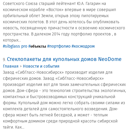
Советского Союза старший лейтенант Ю.А. Гагарин на
космическом корабле «Восток» впервые в мире совершил
орбитальный облет Земли, открыв эпоху пилотируемых
космических полетов. В этот день хотелось бы опубликовать
новость, посвященную причастности к освоению космического
пространства. В далеком 2014 году портфолио проектов , в
которых...
#sibglass pro
#
#портфолио
#космодром
объекты
Стеклопакеты для купольных домов NeoDome
9.
Главная
>
Новости и события
Завод «СибГласс-Новосибирск» производит изделия для
сферических домов. Завод «СибГласс-Новосибирск»
производит изделия вот для таких замечательных сферических
домов. Дом-сфера - это технология строительства экологичных,
компактных и быстровозводимых конструкций уникальной
формы. Купольный дом можно легко собрать своими силами из
комплекта деталей для самостоятельного возведения. Дом-
сфера может быть летней беседкой, а может - теплым
комфортным домиком среди природной красоты сибирской
тайги. Как...