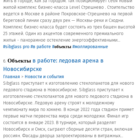
жить в городе, как за городом. Так позиционирует себя новый
жилой комплекс бизнес-класса Level Стрешнево . Стоительство
ведется в Москве в районе Покровское-Стрешнево на первой
береговой линии сразу двух рек — Москвы-реки и Сходни.
Комплекс бизнес-класса будет состоять из трех башен высотой
25 этажей. Один из акцентов современного премиального
жилья - панорамное остекление энергоэффективными...
#sibglass pro
#в работе
#
#моллированные
объекты
в работе: ледовая арена в
Объекты
6.
Новосибирске
Главная
>
Новости и события
Sibglass приступает к изготовлению стеклопакетов для нового
ледового стадиона в Новосибирске. Sibglass приступает к
изготовлению стеклопакетов для нового ледового стадиона в
Новосибирске. Ледовую арену строят к молодежному
чемпионату мира по хоккею. В конце 2022 года стадион примет
первые матчи первенства мира среди молодежи. Финал игр
состоится в январе 2023. В турнире, который разделят
Новосибирск и Омск, сыграют сборные десяти стран, включая
россиян. Фасады дворца запроектированы в витражных...