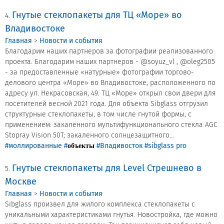
Гнутые стеклопакеты для ТЦ «Море» во
4.
Продажа Б/У оборудования
Владивостоке
Главная
>
Новости и события
Благодарим наших партнеров за фотографии реализованного
проекта. Благодарим наших партнеров - @soyuz_vl , @oleg2505
- за предоставленные «натурные» фотографии торгово-
делового центра «Море» во Владивостоке, расположенного по
адресу ул. Некрасовская, 49. ТЦ «Море» открыл свои двери для
посетителей весной 2021 года. Для объекта Sibglass отгрузил
структурные стеклопакеты, в том числе гнутой формы, с
применением: закаленного мультифункционального стекла AGC
Stopray Vision 50T; закаленного солнцезащитного...
#моллированные
#
#Владивосток
#sibglass pro
объекты
Гнутые стеклопакеты для Level Стрешнево в
5.
Москве
Главная
>
Новости и события
Sibglass произвел для жилого комплекса стеклопакеты с
уникальными характеристиками гнутья. Новостройка, где можно