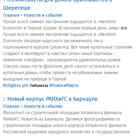
Новости и события
1.
Шерегеше
Главная
>
Новости и события
Продажа недвижимости
Лучше всего зимнее настроение ощущается в «NeoDom
Diamond» в Горной Шории. Встречаем первый день зимы! ❄️❄️
Лучше всего зимнее настроение ощущается в «NeoDom
Продукция
Diamond» посреди чудесного заснеженного леса
горнолыжного курорта Шерегеш. Вот такие купольные строения
Листовое стекло
создают и монтируют в «местах силы» наши партнеры -
компания «НеоДом» , производители удивительных домов.
Стекло для строительства и интерьера
Совсем скоро гости @sectore_gesh смогут остановиться в
купольных домах, чтобы провести незабываемые зимние
Стекло для машиностроения
выходные на природе в Горной...
#sibglass pro
#
#Новосибирск
объекты
Стекло для мебели, оборудования и бытовой техники
Новый корпус РАНХиГС в Барнауле
2.
Комплектующие для переработки стекла
Главная
>
Новости и события
Светопрозрачные конструкции для розничных
Фотоотчет со строительной площадки Алтайского филиала
заказчиков
РАНХиГС. Новости из Барнаула. Делимся фотографиями со
строительной площадки нового корпуса Алтайского филиала
Техподдержка
Российской академии народного хозяйства и государственной