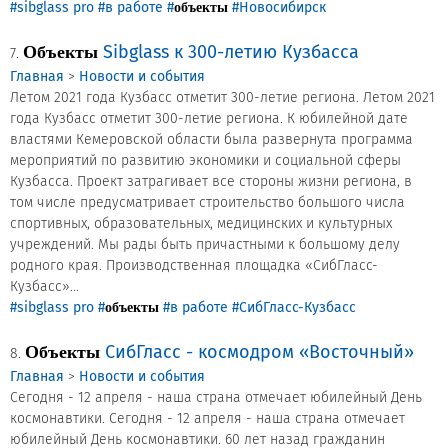
#sibglass pro
#в работе
#
#Новосибирск
объекты
Sibglass к 300-летию Кузбасса
Объекты
7.
Главная
>
Новости и события
Летом 2021 года Кузбасс отметит 300-летие региона. Летом 2021
года Кузбасс отметит 300-летие региона. К юбилейной дате
властями Кемеровской области была развернута программа
мероприятий по развитию экономики и социальной сферы
Кузбасса. Проект затрагивает все стороны жизни региона, в
том числе предусматривает строительство большого числа
спортивных, образовательных, медицинских и культурных
учреждений. Мы рады быть причастными к большому делу
родного края. Производственная площадка «СибГласс-
Кузбасс»...
#sibglass pro
#
#в работе
#СибГласс-Кузбасс
объекты
СибГласс - космодром «Восточный»
Объекты
8.
Главная
>
Новости и события
Сегодня - 12 апреля - наша страна отмечает юбилейный День
космонавтики. Сегодня - 12 апреля - наша страна отмечает
юбилейный День космонавтики. 60 лет назад гражданин