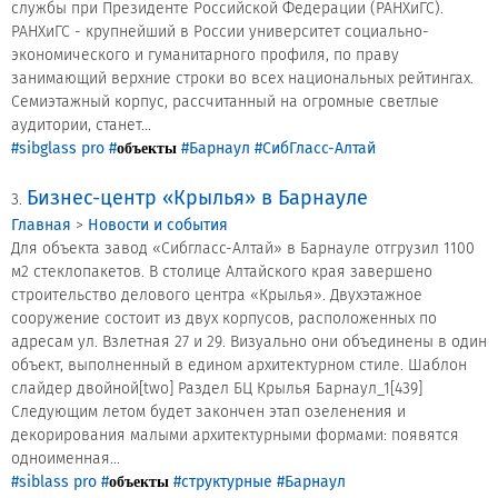
службы при Президенте Российской Федерации (РАНХиГС).
РАНХиГС - крупнейший в России университет социально-
Сертификаты на продукцию Sibglass Pro
экономического и гуманитарного профиля, по праву
занимающий верхние строки во всех национальных рейтингах.
Сертификаты на продукцию Sibglass Trade
Семиэтажный корпус, рассчитанный на огромные светлые
аудитории, станет...
ГОСТы, ТУ и другая техническая документация
#sibglass pro
#
#Барнаул
#СибГласс-Алтай
объекты
Проекты
Бизнес-центр «Крылья» в Барнауле
3.
Главная
>
Новости и события
Контакты
Для объекта завод «Сибгласс-Алтай» в Барнауле отгрузил 1100
м2 стеклопакетов. В столице Алтайского края завершено
строительство делового центра «Крылья». Двухэтажное
+7 (391) 278-77-77
сооружение состоит из двух корпусов, расположенных по
адресам ул. Взлетная 27 и 29. Визуально они объединены в один
info@sibglass.ru
объект, выполненный в едином архитектурном стиле. Шаблон
слайдер двойной[two] Раздел БЦ Крылья Барнаул_1[439]
Следующим летом будет закончен этап озеленения и
декорирования малыми архитектурными формами: появятся
одноименная...
Личный кабинет
#siblass pro
#
#структурные
#Барнаул
объекты