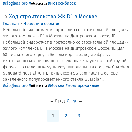
#sibglass pro
#
#Новосибирск
объекты
Ход строительства ЖК D1 в Москве
10.
Главная
>
Новости и события
Небольшой видеоотчет в портфолио со строительной площадки
жилого комплекса D1 в Москве на Дмитровском шоссе, 1Б.
Небольшой видеоотчет в портфолио со строительной площадки
жилого комплекса D1 в Москве на Дмитровском шоссе, 1Б. Для
58-ти этажного корпуса Эксельсиор на заводе Sibglass
изготовлены моллированные стеклопакеты уникальной гнутой
формы: с закаленным мультифункциональным стеклом Guardian
SunGuard Neutral 70 HT, триплексом SG Laminate на основе
закаленного полупросветленного стекла Guardian...
#sibglass pro
#
#Москва
#моллированные
объекты
←
Пред.
След.
→
2
3
1