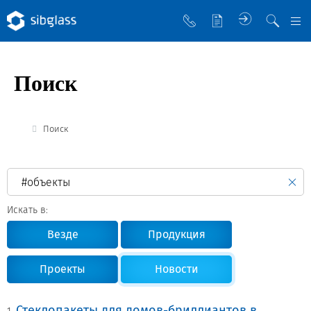
О компании
Поиск
Управляющая компания
Sibglass Trade
Поиск
Sibglass Pro
Инженер Стеклов
История компании
Искать в:
Политика в области качества
Везде
Продукция
Работа в Sibglass
Проекты
Новости
Реквизиты
Стеклопакеты для домов-бриллиантов в