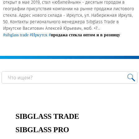
открыт в мае 2019, стал «юбилейным» - десятым городом в
географии присутствия компании на рынке продажи листового
Сертификаты на продукцию Sibglass Pro
стекла. Адрес нового склада - Иркутск, ул. Набережная Иркута,
50. Контакты регионального менеджера Sibglass Trade в
Сертификаты на продукцию Sibglass Trade
Иркутске Васитович Алексей Юрьевич, моб. +7...
#sibglass trade
#Иркутск
#
продажа стекла оптом и в розницу
ГОСТы, ТУ и другая техническая документация
Проекты
Контакты
+7 (391) 278-77-77
info@sibglass.ru
SIBGLASS TRADE
SIBGLASS PRO
Личный кабинет