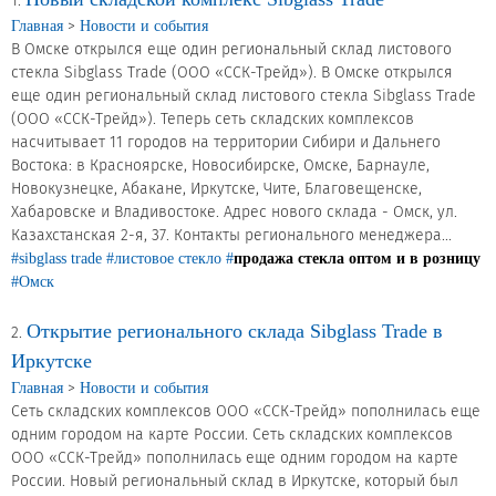
Новости и события
1.
>
Главная
Новости и события
В Омске открылся еще один региональный склад листового
Продажа недвижимости
стекла Sibglass Trade (ООО «ССК-Трейд»). В Омске открылся
еще один региональный склад листового стекла Sibglass Trade
(ООО «ССК-Трейд»). Теперь сеть складских комплексов
Продукция
насчитывает 11 городов на территории Сибири и Дальнего
Востока: в Красноярске, Новосибирске, Омске, Барнауле,
Новокузнецке, Абакане, Иркутске, Чите, Благовещенске,
Листовое стекло
Хабаровске и Владивостоке. Адрес нового склада - Омск, ул.
Стекло для строительства и интерьера
Казахстанская 2-я, 37. Контакты регионального менеджера...
#sibglass trade
#листовое стекло
#
продажа стекла оптом и в розницу
Стекло для машиностроения
#Омск
Стекло для мебели, оборудования и бытовой техники
Открытие регионального склада Sibglass Trade в
2.
Иркутске
Комплектующие для переработки стекла
>
Главная
Новости и события
Светопрозрачные конструкции для розничных
Сеть складских комплексов ООО «ССК-Трейд» пополнилась еще
заказчиков
одним городом на карте России. Сеть складских комплексов
ООО «ССК-Трейд» пополнилась еще одним городом на карте
Техподдержка
России. Новый региональный склад в Иркутске, который был