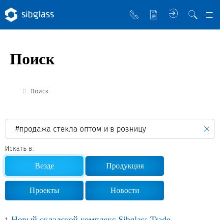
О компании
Поиск
Управляющая компания
Sibglass Trade
Поиск
Sibglass Pro
Инженер Стеклов
История компании
Искать в:
Политика в области качества
Везде
Продукция
Работа в Sibglass
Проекты
Новости
Реквизиты
Новый складской комплекс Sibglass Trade