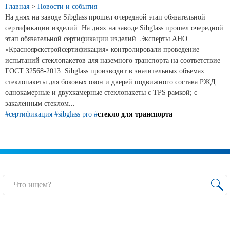
Главная
>
Новости и события
Продажа Б/У оборудования
На днях на заводе Sibglass прошел очередной этап обязательной
сертификации изделий. На днях на заводе Sibglass прошел очередной
этап обязательной сертификации изделий. Эксперты АНО
«Красноярскстройсертификация» контролировали проведение
испытаний стеклопакетов для наземного транспорта на соответствие
ГОСТ 32568-2013. Sibglass производит в значительных объемах
стеклопакеты для боковых окон и дверей подвижного состава РЖД:
однокамерные и двухкамерные стеклопакеты с TPS рамкой; с
закаленным стеклом...
#сертификация
#sibglass pro
#
стекло для транспорта