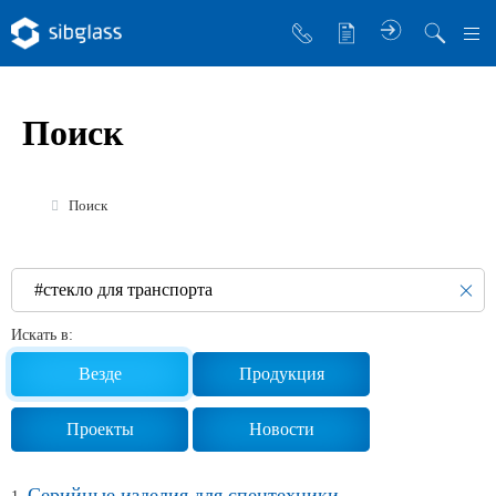
О компании
Поиск
Управляющая компания
Sibglass Trade
Поиск
Sibglass Pro
Инженер Стеклов
История компании
Искать в:
Политика в области качества
Везде
Продукция
Работа в Sibglass
Проекты
Новости
Реквизиты
Серийные изделия для спецтехники