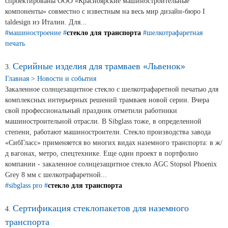
спроектированы ООО «Красноярские машиностроительные
компоненты» совместно с известным на весь мир дизайн-бюро I
Сертификаты на продукцию Sibglass Pro
taldesign из Италии. Для...
#машиностроение
#
стекло для транспорта
#шелкотрафаретная
Сертификаты на продукцию Sibglass Trade
печать
ГОСТы, ТУ и другая техническая документация
Серийные изделия для трамваев «Львенок»
3.
Главная
>
Новости и события
Проекты
Закаленное солнцезащитное стекло с шелкотрафаретной печатью для
комплексных интерьерных решений трамваев новой серии. Вчера
свой профессиональный праздник отметили работники
Контакты
машиностроительной отрасли. В Sibglass тоже, в определенной
степени, работают машиностроители. Стекло производства завода
+7 (391) 278-77-77
«СибГласс» применяется во многих видах наземного транспорта: в ж/
д вагонах, метро, спецтехнике. Еще один проект в портфолио
info@sibglass.ru
компании - закаленное солнцезащитное стекло AGC Stopsol Phoenix
Grey 8 мм с шелкотрафаретной...
#sibglass pro
#
стекло для транспорта
Сертификация стеклопакетов для наземного
4.
Личный кабинет
транспорта