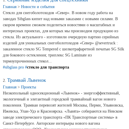
Новости и события
1.
Главная
>
Новости и события
Стекло для снегоболотоходов «Север». В новом году работа на
Продажа недвижимости
заводах Sibglass кипит над новыми заказами с новыми силами. В
скором времени сможем поделиться новостями о масштабных и
интересных проектах, для которых мы производим продукцию из
Продукция
стекла. Из актуального - изготовили очередную партию серийных
изделий для уникальных снегоболотоходов «Север» @severtruck :
закаленное стекло SG Tempered с шелкотрафаретной печатью SG Silk
Листовое стекло
для бокового остекления; триплекс SG Laminate из
Стекло для строительства и интерьера
термоупрочненных стекол...
#sibglass pro
#
стекло для транспорта
Стекло для машиностроения
Трамвай Львенок
2.
Стекло для мебели, оборудования и бытовой техники
Главная
>
Проекты
Низкопольный односекционный «Львенок» - энергоэффективный,
Комплектующие для переработки стекла
экологичный и элегантный городской трамвайный вагон нового
поколения. Трамваи перевозят жителей Москвы, Перми, Ульяновска,
Светопрозрачные конструкции для розничных
Ижевска, Улан-Удэ и Красноярска. «Львята» собираются на Невском
заказчиков
заводе электрического транспорта «ПК Транспортные системы» в
Санкт-Петербурге. Авторские интерьеры нового вагона
Техподдержка