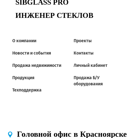
SIBGLASS PRO
Сертификаты на продукцию Sibglass Pro
ИНЖЕНЕР СТЕКЛОВ
Сертификаты на продукцию Sibglass Trade
ГОСТы, ТУ и другая техническая документация
О компании
Проекты
Проекты
Новости и события
Контакты
Продажа недвижимости
Личный кабинет
Контакты
Продукция
Продажа Б/У
оборудования
+7 (391) 278-77-77
Техподдержка
info@sibglass.ru
Личный кабинет
Головной офис в Красноярске