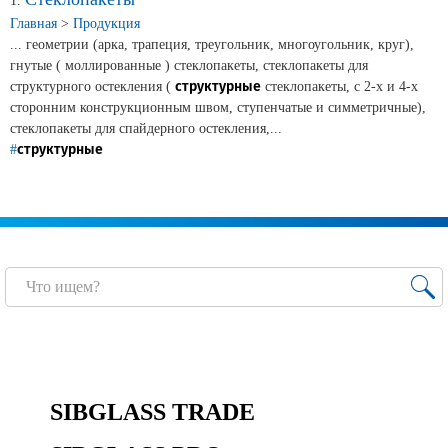
Новости и события
1.
Главная
>
Продукция
... геометрии (арка, трапеция, треугольник, многоугольник, круг),
Продажа недвижимости
гнутые ( моллированные ) стеклопакеты, стеклопакеты для
структурные
структурного остекления (
стеклопакеты, с 2-х и 4-х
сторонним конструкционным швом, ступенчатые и симметричные),
Продукция
стеклопакеты для спайдерного остекления,...
структурные
#
Листовое стекло
Стекло для строительства и интерьера
Стекло для машиностроения
Стекло для мебели, оборудования и бытовой техники
Комплектующие для переработки стекла
Светопрозрачные конструкции для розничных
заказчиков
SIBGLASS TRADE
Техподдержка