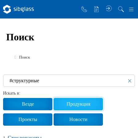
О компании
Поиск
Управляющая компания
Sibglass Trade
Поиск
Sibglass Pro
Инженер Стеклов
История компании
Искать в:
Политика в области качества
Везде
Продукция
Работа в Sibglass
Проекты
Новости
Реквизиты
Стеклопакеты