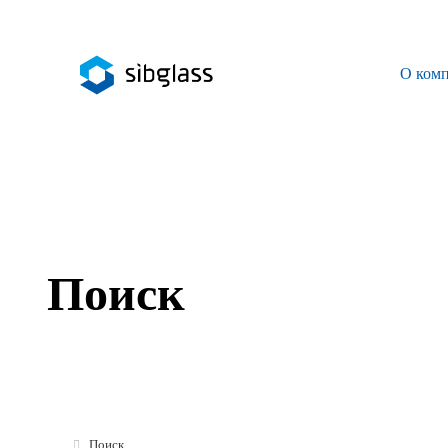
О ком
О компании
Управляющая компания
Sibglass Trade
Sibglass Pro
Поиск
Инженер Стеклов
История компании
Политика в области качества
Работа в Sibglass
Поиск