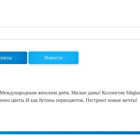
Сертификаты на продукцию Sibglass Pro
Сертификаты на продукцию Sibglass Trade
ГОСТы, ТУ и другая техническая документация
оекты
Новости
 с Международным женским днём. Милые дамы! Коллектив Sibgla
твенно цветы И как бутоны первоцветов, Пестреют новые мечты!