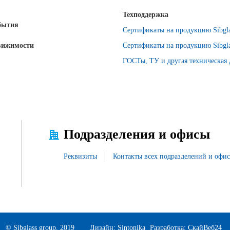
Техподдержка
бытия
Сертификаты на продукцию Sibgla
вижимости
Сертификаты на продукцию Sibgla
ГОСТы, ТУ и другая техническая
Подразделения и офисы
Реквизиты
Контакты всех подразделений и офи
© Sibglass group, 2019
Дизайн:
Sintonika
Разработка:
СкайВеб24