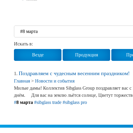
Реквизиты
Новости и события
Продажа недвижимости
Искать в:
Везде
Продукция
Пр
Поздравляем с чудесным весенним праздником!
1.
Главная
>
Новости и события
Милые дамы! Коллектив Sibglass Group поздравляет вас
днём. ⠀ Для вас на землю льётся солнце, Цветут торжес
#
8 марта
#sibglass trade
#sibglass pro