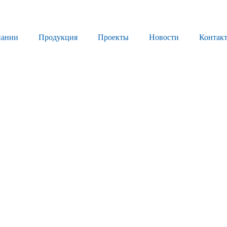
пании
Продукция
Проекты
Новости
Контак
Продукция
Листовое стекло
Стекло для строительства и интерьера
Стекло для машиностроения
Стекло для мебели, оборудования и бытовой техники
Комплектующие для переработки стекла
Светопрозрачные конструкции для розничных заказчиков
Техподдержка