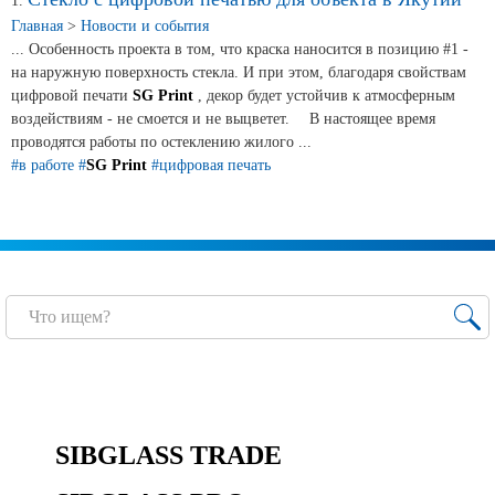
Новости и события
1.
Главная
>
Новости и события
... Особенность проекта в том, что краска наносится в позицию #1 -
Продажа недвижимости
на наружную поверхность стекла. И при этом, благодаря свойствам
цифровой печати
SG Print
, декор будет устойчив к атмосферным
воздействиям - не смоется и не выцветет. ⠀ В настоящее время
Продукция
проводятся работы по остеклению жилого ...
#в работе
#
SG Print
#цифровая печать
Листовое стекло
Стекло для строительства и интерьера
Стекло для машиностроения
Стекло для мебели, оборудования и бытовой техники
Комплектующие для переработки стекла
Светопрозрачные конструкции для розничных
заказчиков
SIBGLASS TRADE
Техподдержка