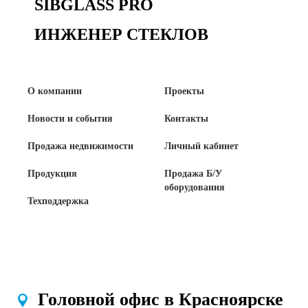
SIBGLASS PRO
Сертификаты на продукцию Sibglass Pro
ИНЖЕНЕР СТЕКЛОВ
Сертификаты на продукцию Sibglass Trade
ГОСТы, ТУ и другая техническая документация
О компании
Проекты
Проекты
Новости и события
Контакты
Продажа недвижимости
Личный кабинет
Контакты
Продукция
Продажа Б/У
оборудования
+7 (391) 278-77-77
Техподдержка
info@sibglass.ru
Личный кабинет
Головной офис в Красноярске