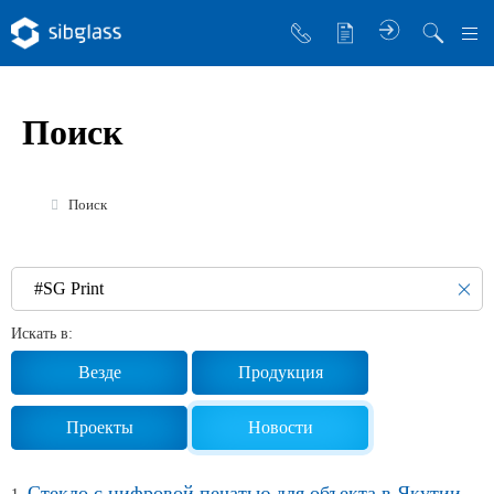
О компании
Поиск
Управляющая компания
Sibglass Trade
Поиск
Sibglass Pro
Инженер Стеклов
История компании
Искать в:
Политика в области качества
Везде
Продукция
Работа в Sibglass
Проекты
Новости
Реквизиты
Стекло с цифровой печатью для объекта в Якутии