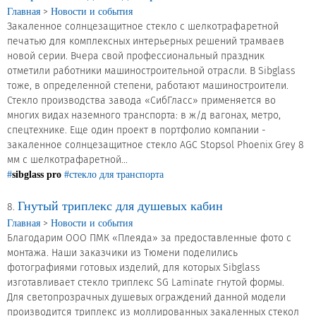
>
Главная
Новости и события
Закаленное солнцезащитное стекло с шелкотрафаретной
печатью для комплексных интерьерных решений трамваев
новой серии. Вчера свой профессиональный праздник
отметили работники машиностроительной отрасли. В Sibglass
тоже, в определенной степени, работают машиностроители.
Стекло производства завода «СибГласс» применяется во
многих видах наземного транспорта: в ж/д вагонах, метро,
спецтехнике. Еще один проект в портфолио компании -
закаленное солнцезащитное стекло AGC Stopsol Phoenix Grey 8
мм с шелкотрафаретной...
#
sibglass pro
#стекло для транспорта
Гнутый триплекс для душевых кабин
8.
>
Главная
Новости и события
Благодарим ООО ПМК «Плеяда» за предоставленные фото с
монтажа. Наши заказчики из Тюмени поделились
фотографиями готовых изделий, для которых Sibglass
изготавливает стекло триплекс SG Laminate гнутой формы. ⠀
Для светопрозрачных душевых ограждений данной модели
производится триплекс из моллированных закаленных стекол