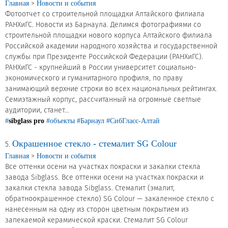
>
Главная
Новости и события
Фотоотчет со строительной площадки Алтайского филиала
Продажа Б/У оборудования
РАНХиГС. Новости из Барнаула. Делимся фотографиями со
строительной площадки нового корпуса Алтайского филиала
Российской академии народного хозяйства и государственной
службы при Президенте Российской Федерации (РАНХиГС).
РАНХиГС - крупнейший в России университет социально-
экономического и гуманитарного профиля, по праву
занимающий верхние строки во всех национальных рейтингах.
Семиэтажный корпус, рассчитанный на огромные светлые
аудитории, станет...
#
sibglass pro
#объекты
#Барнаул
#СибГласс-Алтай
Окрашенное стекло - стемалит SG Colour
5.
>
Главная
Новости и события
Все оттенки осени на участках покраски и закалки стекла
завода Sibglass. Все оттенки осени на участках покраски и
закалки стекла завода Sibglass. Стемалит (эмалит,
обратноокрашенное стекло) SG Colour — закаленное стекло с
нанесенным на одну из сторон цветным покрытием из
запекаемой керамической краски. Стемалит SG Colour