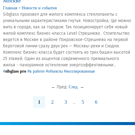
Москве
>
Главная
Новости и события
Sibglass произвел для жилого комплекса стеклопакеты с
уникальными характеристиками гнутья. Новостройка, где можно
жить в городе, как за городом. Так позиционирует себя новый
жилой комплекс бизнес-класса Level Стрешнево . Стоительство
ведется в Москве в районе Покровское-Стрешнево на первой
береговой линии сразу двух рек — Москвы-реки и Сходни.
Комплекс бизнес-класса будет состоять из трех башен высотой
25 этажей. Один из акцентов современного премиального
жилья - панорамное остекление энергоэффективными...
#
sibglass pro
#в работе
#объекты
#моллированные
←
Пред.
→
След.
1
2
3
5
6
...