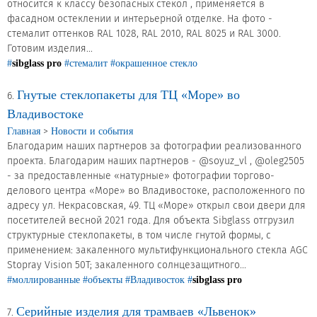
относится к классу безопасных стекол , применяется в
фасадном остеклении и интерьерной отделке. На фото -
стемалит оттенков RAL 1028, RAL 2010, RAL 8025 и RAL 3000.
Готовим изделия...
#
sibglass pro
#стемалит
#окрашенное стекло
Гнутые стеклопакеты для ТЦ «Море» во
6.
Владивостоке
>
Главная
Новости и события
Благодарим наших партнеров за фотографии реализованного
проекта. Благодарим наших партнеров - @soyuz_vl , @oleg2505
- за предоставленные «натурные» фотографии торгово-
делового центра «Море» во Владивостоке, расположенного по
адресу ул. Некрасовская, 49. ТЦ «Море» открыл свои двери для
посетителей весной 2021 года. Для объекта Sibglass отгрузил
структурные стеклопакеты, в том числе гнутой формы, с
применением: закаленного мультифункционального стекла AGC
Stopray Vision 50T; закаленного солнцезащитного...
#моллированные
#объекты
#Владивосток
#
sibglass pro
Серийные изделия для трамваев «Львенок»
7.