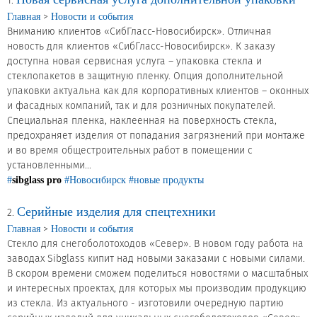
Новости и события
1.
>
Главная
Новости и события
Вниманию клиентов «СибГласс-Новосибирск». Отличная
Продажа недвижимости
новость для клиентов «СибГласс-Новосибирск». К заказу
доступна новая сервисная услуга – упаковка стекла и
стеклопакетов в защитную пленку. Опция дополнительной
Продукция
упаковки актуальна как для корпоративных клиентов – оконных
и фасадных компаний, так и для розничных покупателей.
Специальная пленка, наклеенная на поверхность стекла,
Листовое стекло
предохраняет изделия от попадания загрязнений при монтаже
Стекло для строительства и интерьера
и во время общестроительных работ в помещении с
установленными...
Стекло для машиностроения
#
sibglass pro
#Новосибирск
#новые продукты
Стекло для мебели, оборудования и бытовой техники
Серийные изделия для спецтехники
2.
>
Главная
Новости и события
Комплектующие для переработки стекла
Стекло для снегоболотоходов «Север». В новом году работа на
заводах Sibglass кипит над новыми заказами с новыми силами.
Светопрозрачные конструкции для розничных
В скором времени сможем поделиться новостями о масштабных
заказчиков
и интересных проектах, для которых мы производим продукцию
из стекла. Из актуального - изготовили очередную партию
Техподдержка