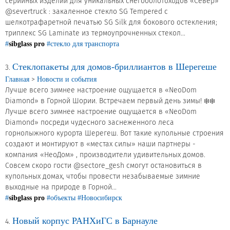
серийных изделий для уникальных снегоболотоходов «Север»
@severtruck : закаленное стекло SG Tempered с
Сертификаты на продукцию Sibglass Pro
шелкотрафаретной печатью SG Silk для бокового остекления;
триплекс SG Laminate из термоупрочненных стекол...
Сертификаты на продукцию Sibglass Trade
#
sibglass pro
#стекло для транспорта
ГОСТы, ТУ и другая техническая документация
Стеклопакеты для домов-бриллиантов в Шерегеше
3.
>
Главная
Новости и события
Проекты
Лучше всего зимнее настроение ощущается в «NeoDom
Diamond» в Горной Шории. Встречаем первый день зимы! ❄️❄️
Лучше всего зимнее настроение ощущается в «NeoDom
Контакты
Diamond» посреди чудесного заснеженного леса
горнолыжного курорта Шерегеш. Вот такие купольные строения
+7 (391) 278-77-77
создают и монтируют в «местах силы» наши партнеры -
компания «НеоДом» , производители удивительных домов.
info@sibglass.ru
Совсем скоро гости @sectore_gesh смогут остановиться в
купольных домах, чтобы провести незабываемые зимние
выходные на природе в Горной...
#
sibglass pro
#объекты
#Новосибирск
Личный кабинет
Новый корпус РАНХиГС в Барнауле
4.