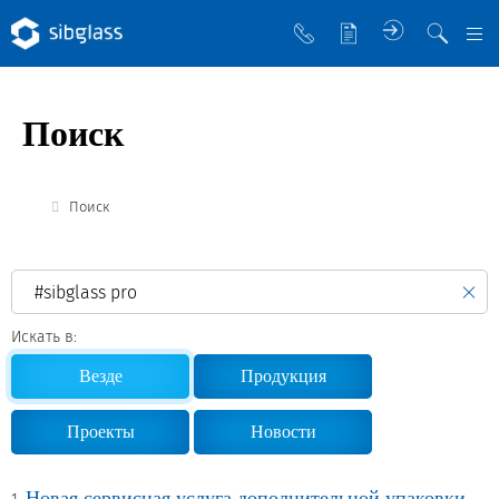
О компании
Поиск
Управляющая компания
Sibglass Trade
Поиск
Sibglass Pro
Инженер Стеклов
История компании
Искать в:
Политика в области качества
Везде
Продукция
Работа в Sibglass
Проекты
Новости
Реквизиты
Новая сервисная услуга дополнительной упаковки