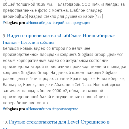
общей толщиной 10,28 мм. ⠀ Благодарим ООО ПМК «Плеяда» за
предоставленные фото с монтажа. Шаблон слайдер
двойной[two] Раздел Стекло для душевых кабин[433]
#
sibglass pro
#Новосибирск
#серийная продукция
Видео с производства «СибГласс-Новосибирск»
9.
>
Главная
Новости и события
Делимся новым видео со второй по величине
производственной площадки холдинга Sibglass Group. Делимся
новым корпоративным видео об актуальном состоянии
производства второй по величине производственной площадки
холдинга Sibglass Group. На данный момент заводы Sibglass
размещены в 5-ти городах страны: Красноярске, Новосибирске,
Барнауле, Новокузнецке и Абакане. «СибГласс-Новосибирск»
занимает площадь более 9000 м2, обладает мощной
производственной базой и осуществляет полный цикл
переработки листового...
#
sibglass pro
#Новосибирск
#производство
Гнутые стеклопакеты для Level Стрешнево в
10.