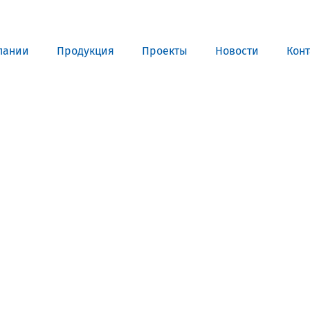
пании
Продукция
Проекты
Новости
Кон
Продукция
Листовое стекло
Стекло для строительства и интерьера
Стекло для машиностроения
Стекло для мебели, оборудования и бытовой техники
Комплектующие для переработки стекла
Светопрозрачные конструкции для розничных
заказчиков