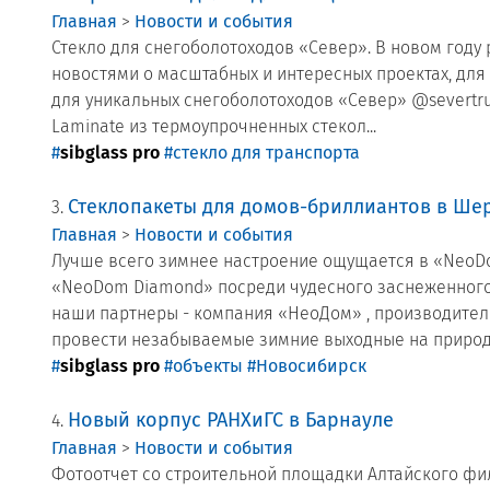
Главная
>
Новости и события
Стекло для снегоболотоходов «Север». В новом году
новостями о масштабных и интересных проектах, для
для уникальных снегоболотоходов «Север» @severtru
Laminate из термоупрочненных стекол...
#
sibglass pro
#стекло для транспорта
Стеклопакеты для домов-бриллиантов в Ше
3.
Главная
>
Новости и события
Лучше всего зимнее настроение ощущается в «NeoDo
«NeoDom Diamond» посреди чудесного заснеженного 
наши партнеры - компания «НеоДом» , производители
провести незабываемые зимние выходные на природе 
#
sibglass pro
#объекты
#Новосибирск
Новый корпус РАНХиГС в Барнауле
4.
Главная
>
Новости и события
Фотоотчет со строительной площадки Алтайского фи