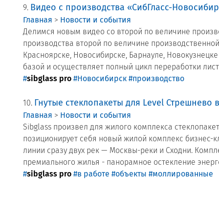
Видео с производства «СибГласс-Новосибир
9.
Главная
>
Новости и события
Делимся новым видео со второй по величине произв
производства второй по величине производственной 
Красноярске, Новосибирске, Барнауле, Новокузнецк
базой и осуществляет полный цикл переработки листо
#
sibglass pro
#Новосибирск
#производство
Гнутые стеклопакеты для Level Стрешнево 
10.
Главная
>
Новости и события
Sibglass произвел для жилого комплекса стеклопакет
позиционирует себя новый жилой комплекс бизнес-кл
линии сразу двух рек — Москвы-реки и Сходни. Компл
премиального жилья - панорамное остекление энерг
#
sibglass pro
#в работе
#объекты
#моллированные