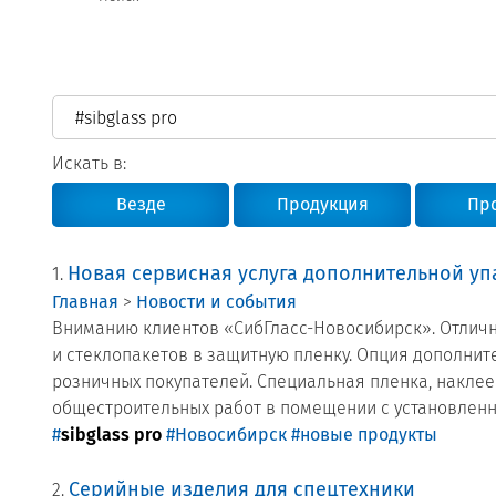
Реквизиты
Новости и события
Продажа недвижимости
Искать в:
Везде
Продукция
Пр
Новая сервисная услуга дополнительной уп
1.
Главная
>
Новости и события
Вниманию клиентов «СибГласс-Новосибирск». Отлична
и стеклопакетов в защитную пленку. Опция дополнит
розничных покупателей. Специальная пленка, наклее
общестроительных работ в помещении с установленн
#
sibglass pro
#Новосибирск
#новые продукты
Серийные изделия для спецтехники
2.