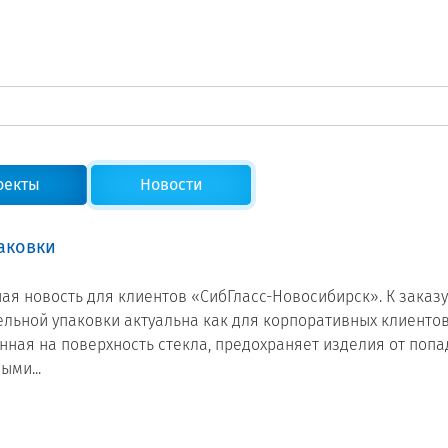
Техподдержка
Сертификаты на продукцию Sibglass Pro
Сертификаты на продукцию Sibglass Trade
ГОСТы, ТУ и другая техническая документация
оекты
Новости
аковки
я новость для клиентов «СибГласс-Новосибирск». К заказу 
ельной упаковки актуальна как для корпоративных клиентов
нная на поверхность стекла, предохраняет изделия от поп
ыми...