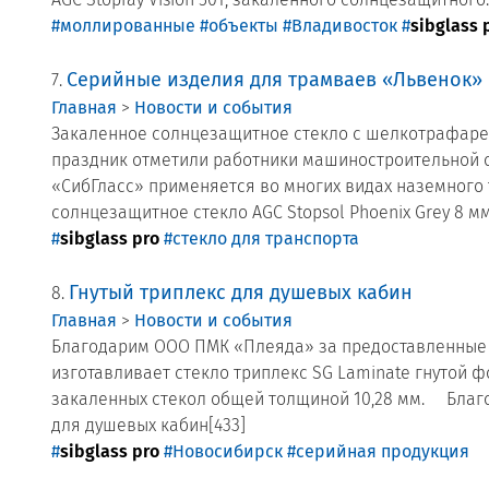
#моллированные
#объекты
#Владивосток
#
sibglass 
Серийные изделия для трамваев «Львенок»
7.
Главная
>
Новости и события
Закаленное солнцезащитное стекло с шелкотрафаре
праздник отметили работники машиностроительной от
«СибГласс» применяется во многих видах наземного т
солнцезащитное стекло AGC Stopsol Phoenix Grey 8 м
#
sibglass pro
#стекло для транспорта
Гнутый триплекс для душевых кабин
8.
Главная
>
Новости и события
Благодарим ООО ПМК «Плеяда» за предоставленные ф
изготавливает стекло триплекс SG Laminate гнутой
закаленных стекол общей толщиной 10,28 мм. ⠀ Бла
для душевых кабин[433]
#
sibglass pro
#Новосибирск
#серийная продукция