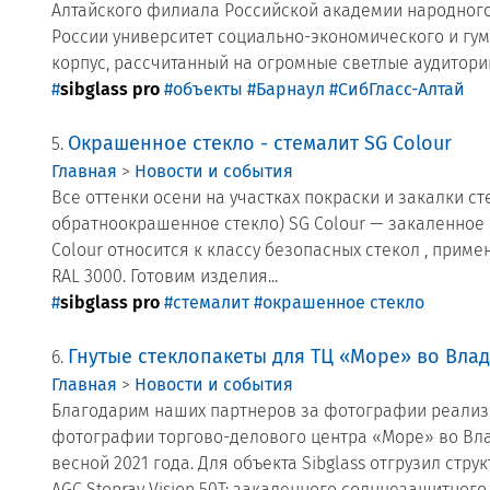
Алтайского филиала Российской академии народного 
России университет социально-экономического и гу
корпус, рассчитанный на огромные светлые аудитории,
#
sibglass pro
#объекты
#Барнаул
#СибГласс-Алтай
Окрашенное стекло - стемалит SG Colour
5.
Главная
>
Новости и события
Все оттенки осени на участках покраски и закалки сте
обратноокрашенное стекло) SG Colour — закаленное 
Colour относится к классу безопасных стекол , приме
RAL 3000. Готовим изделия...
#
sibglass pro
#стемалит
#окрашенное стекло
Гнутые стеклопакеты для ТЦ «Море» во Вла
6.
Главная
>
Новости и события
Благодарим наших партнеров за фотографии реализо
фотографии торгово-делового центра «Море» во Влад
весной 2021 года. Для объекта Sibglass отгрузил ст
AGC Stopray Vision 50T; закаленного солнцезащитного..