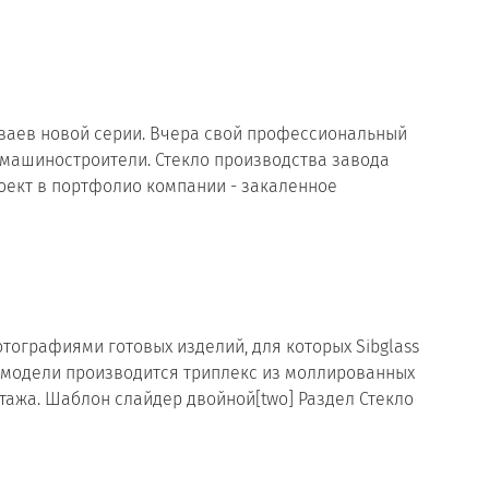
ваев новой серии. Вчера свой профессиональный
т машиностроители. Стекло производства завода
роект в портфолио компании - закаленное
ографиями готовых изделий, для которых Sibglass
й модели производится триплекс из моллированных
ажа. Шаблон слайдер двойной[two] Раздел Стекло