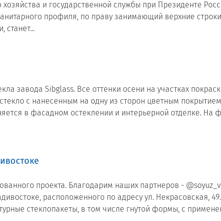
хозяйства и государственной службы при Президенте Росс
манитарного профиля, по праву занимающий верхние строки
 станет...
кла завода Sibglass. Все оттенки осени на участках покраск
стекло с нанесенным на одну из сторон цветным покрытием
няется в фасадном остеклении и интерьерной отделке. На фот
дивостоке
ванного проекта. Благодарим наших партнеров - @soyuz_vl
ивостоке, расположенного по адресу ул. Некрасовская, 49
руктурные стеклопакеты, в том числе гнутой формы, с приме
.