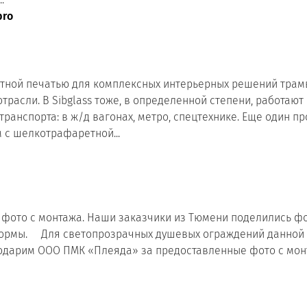
pro
тной печатью для комплексных интерьерных решений трам
расли. В Sibglass тоже, в определенной степени, работаю
ранспорта: в ж/д вагонах, метро, спецтехнике. Еще один п
м с шелкотрафаретной...
ото с монтажа. Наши заказчики из Тюмени поделились фот
 формы. ⠀ Для светопрозрачных душевых ограждений данно
годарим ООО ПМК «Плеяда» за предоставленные фото с монт