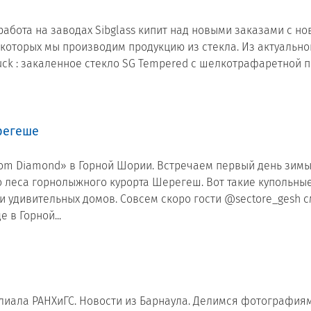
 работа на заводах Sibglass кипит над новыми заказами с 
 которых мы производим продукцию из стекла. Из актуальн
ck : закаленное стекло SG Tempered с шелкотрафаретной пе
регеше
m Diamond» в Горной Шории. Встречаем первый день зимы!
леса горнолыжного курорта Шерегеш. Вот такие купольные
 удивительных домов. Совсем скоро гости @sectore_gesh см
в Горной...
лиала РАНХиГС. Новости из Барнаула. Делимся фотография