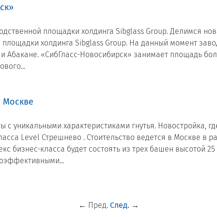
ск»
одственной площадки холдинга Sibglass Group. Делимся но
площадки холдинга Sibglass Group. На данный момент завод
е и Абакане. «СибГласс-Новосибирск» занимает площадь бо
вого...
в Москве
ы с уникальными характеристиками гнутья. Новостройка, где
асса Level Стрешнево . Стоительство ведется в Москве в 
екс бизнес-класса будет состоять из трех башен высотой 2
оэффективными...
←
Пред.
След.
→