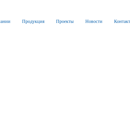
пании
Продукция
Проекты
Новости
Контак
Продукция
Листовое стекло
Стекло для строительства и интерьера
Стекло для машиностроения
Стекло для мебели, оборудования и бытовой техники
Комплектующие для переработки стекла
Светопрозрачные конструкции для розничных заказчиков
Техподдержка