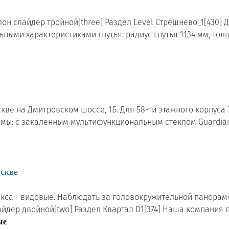
блон слайдер тройной[three] Раздел Level Стрешнево_1[430] 
ьными характеристиками гнутья: радиус гнутья 1134 мм, то
скве на Дмитровском шоссе, 1Б. Для 58-ти этажного корпуса
мы: с закаленным мультифункциональным стеклом Guardian S
оскве
лекса - видовые. Наблюдать за головокружительной панора
йдер двойной[two] Раздел Квартал D1[374] Наша компания пр
ые