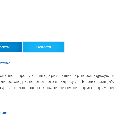
Сертификаты на продукцию Sibglass Pro
Сертификаты на продукцию Sibglass Trade
ГОСТы, ТУ и другая техническая документация
оекты
Новости
стоке
ванного проекта. Благодарим наших партнеров - @soyuz_vl
ивостоке, расположенного по адресу ул. Некрасовская, 49
руктурные стеклопакеты, в том числе гнутой формы, с приме
.
скве