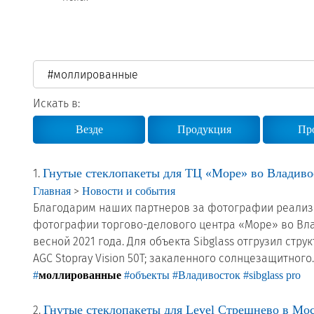
Реквизиты
Новости и события
Продажа недвижимости
Искать в:
Везде
Продукция
Пр
Гнутые стеклопакеты для ТЦ «Море» во Владиво
1.
>
Главная
Новости и события
Благодарим наших партнеров за фотографии реализо
фотографии торгово-делового центра «Море» во Влад
весной 2021 года. Для объекта Sibglass отгрузил ст
AGC Stopray Vision 50T; закаленного солнцезащитного..
#
моллированные
#объекты
#Владивосток
#sibglass pro
Гнутые стеклопакеты для Level Стрешнево в Мо
2.