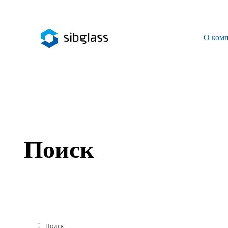
О ком
О компании
Управляющая компания
Sibglass Trade
Sibglass Pro
Поиск
Инженер Стеклов
История компании
Политика в области качества
Работа в Sibglass
Поиск