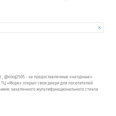
Продажа Б/У оборудования
 , @oleg2505 - за предоставленные «натурные»
. ТЦ «Море» открыл свои двери для посетителей
нением: закаленного мультифункционального стекла