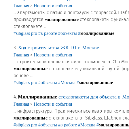
>
Главная
Новости и события
... апартаменты с патио и пентхаусы с террассой. Ша
производятся
стеклопакеты с уникал
моллированные
стеклопакете ...
#sibglass pro
#в работе
#объекты
#
моллированные
Ход строительства ЖК D1 в Москве
3.
>
Главная
Новости и события
... строительной площадки жилого комплекса D1 в Мо
стеклопакеты уникальной гнутой фор
моллированные
основе ...
#sibglass pro
#объекты
#Москва
#
моллированные
Моллированные
стеклопакеты для объекта в М
4.
>
Главная
Новости и события
... инфраструктуры. Практически все квартиры комп
стеклопакеты от Sibglass. Шаблон сла
моллированные
#sibglass pro
#объекты
#в работе
#Москва
#
моллированн