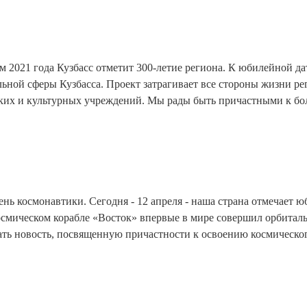
ом 2021 года Кузбасс отметит 300-летие региона. К юбилейной д
ной сферы Кузбасса. Проект затрагивает все стороны жизни рег
ких и культурных учреждений. Мы рады быть причастными к бо
ень космонавтики. Сегодня - 12 апреля - наша страна отмечает 
осмическом корабле «Восток» впервые в мире совершил орбитал
вать новость, посвященную причастности к освоению космическог