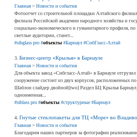
Главная
>
Новости и события
Фотоотчет со строительной площадки Алтайского филиал
филиала Российской академии народного хозяйства и г
социально-экономического и гуманитарного профиля, по
светлые аудитории, станет...
#sibglass pro
#
объекты
#Барнаул
#СибГласс-Алтай
Бизнес-центр «Крылья» в Барнауле
3.
Главная
>
Новости и события
Для объекта завод «Сибгласс-Алтай» в Барнауле отгрузил
сооружение состоит из двух корпусов, расположенных по 
Шаблон слайдер двойной[two] Раздел БЦ Крылья Барнаул
одноименная...
#siblass pro
#
объекты
#структурные
#Барнаул
Гнутые стеклопакеты для ТЦ «Море» во Владиво
4.
Главная
>
Новости и события
Благодарим наших партнеров за фотографии реализованно