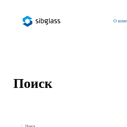
О ком
О компании
Управляющая компания
Sibglass Trade
Sibglass Pro
Поиск
Инженер Стеклов
История компании
Политика в области качества
Работа в Sibglass
Поиск