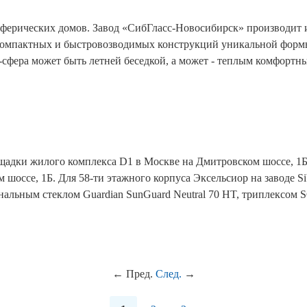
ферических домов. Завод «СибГласс-Новосибирск» производит и
, компактных и быстровозводимых конструкций уникальной форм
м-сфера может быть летней беседкой, а может - теплым комфорт
щадки жилого комплекса D1 в Москве на Дмитровском шоссе, 1Б
шоссе, 1Б. Для 58-ти этажного корпуса Эксельсиор на заводе S
льным стеклом Guardian SunGuard Neutral 70 HT, триплексом S
←
Пред.
След.
→