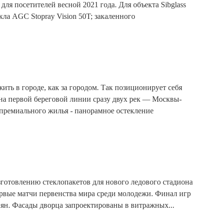
ля посетителей весной 2021 года. Для объекта Sibglass
ла AGC Stopray Vision 50T; закаленного
ить в городе, как за городом. Так позиционирует себя
на первой береговой линии сразу двух рек — Москвы-
 премиального жилья - панорамное остекление
изготовлению стеклопакетов для нового ледового стадиона
ервые матчи первенства мира среди молодежи. Финал игр
иян. Фасады дворца запроектированы в витражных...