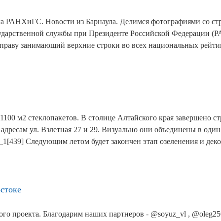
а РАНХиГС. Новости из Барнаула. Делимся фотографиями со ст
осударственной службы при Президенте Российской Федерации 
 праву занимающий верхние строки во всех национальных рейт
 1100 м2 стеклопакетов. В столице Алтайского края завершено с
адресам ул. Взлетная 27 и 29. Визуально они объединены в оди
_1[439] Следующим летом будет закончен этап озеленения и де
стоке
го проекта. Благодарим наших партнеров - @soyuz_vl , @oleg25