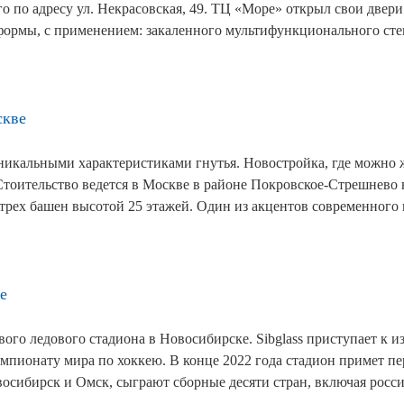
 по адресу ул. Некрасовская, 49. ТЦ «Море» открыл свои двери д
формы, с применением: закаленного мультифункционального стек
скве
уникальными характеристиками гнутья. Новостройка, где можно ж
Стоительство ведется в Москве в районе Покровское-Стрешнево 
з трех башен высотой 25 этажей. Один из акцентов современного
е
ового ледового стадиона в Новосибирске. Sibglass приступает к 
мпионату мира по хоккею. В конце 2022 года стадион примет п
овосибирск и Омск, сыграют сборные десяти стран, включая росс