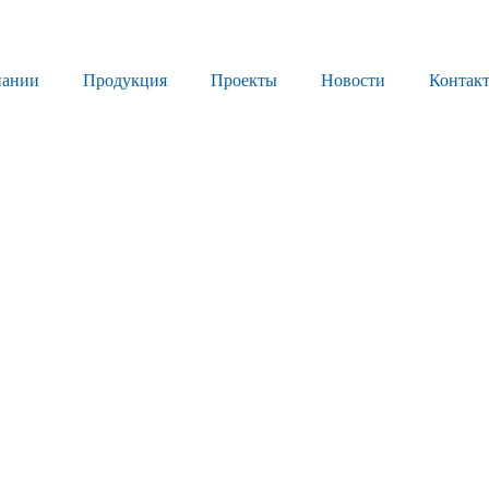
пании
Продукция
Проекты
Новости
Контак
Продукция
Листовое стекло
Стекло для строительства и интерьера
Стекло для машиностроения
Стекло для мебели, оборудования и бытовой техники
Комплектующие для переработки стекла
Светопрозрачные конструкции для розничных заказчиков
Техподдержка