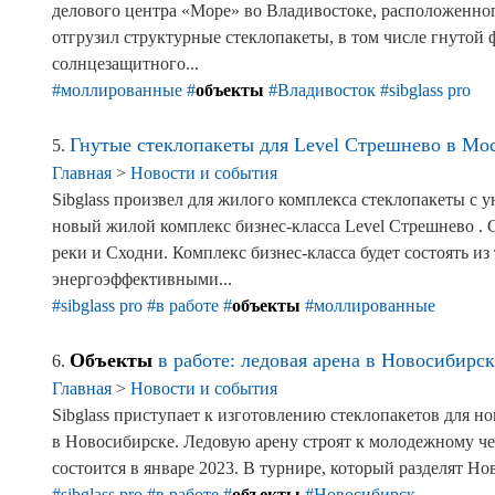
делового центра «Море» во Владивостоке, расположенного
отгрузил структурные стеклопакеты, в том числе гнутой 
солнцезащитного...
#моллированные
#
объекты
#Владивосток
#sibglass pro
Гнутые стеклопакеты для Level Стрешнево в Мо
5.
Главная
>
Новости и события
Sibglass произвел для жилого комплекса стеклопакеты с 
новый жилой комплекс бизнес-класса Level Стрешнево . 
реки и Сходни. Комплекс бизнес-класса будет состоять и
энергоэффективными...
#sibglass pro
#в работе
#
объекты
#моллированные
Объекты
в работе: ледовая арена в Новосибирск
6.
Главная
>
Новости и события
Sibglass приступает к изготовлению стеклопакетов для н
в Новосибирске. Ледовую арену строят к молодежному че
состоится в январе 2023. В турнире, который разделят Н
#sibglass pro
#в работе
#
объекты
#Новосибирск