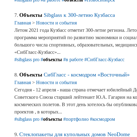
Объекты
Sibglass к 300-летию Кузбасса
7.
Главная
>
Новости и события
Летом 2021 года Кузбасс отметит 300-летие региона. Лет
программа мероприятий по развитию экономики и социаль
большого числа спортивных, образовательных, медицинс
«СибГласс-Кузбасс»...
#sibglass pro
#
объекты
#в работе
#СибГласс-Кузбасс
Объекты
СибГласс - космодром «Восточный»
8.
Главная
>
Новости и события
Сегодня - 12 апреля - наша страна отмечает юбилейный Д
Советского Союза старший лейтенант Ю.А. Гагарин на к
космических полетов. В этот день хотелось бы опублико
проектов , в которых...
#sibglass pro
#
объекты
#портфолио
#космодром
Стеклопакеты для купольных домов NeoDome
9.