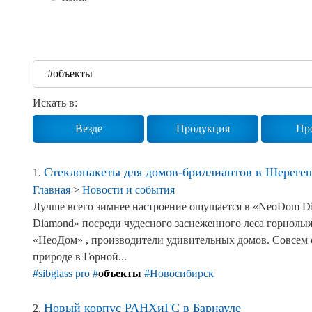
Реквизиты
Новости и события
Продажа недвижимости
Искать в:
Везде
Продукция
Пр
Стеклопакеты для домов-бриллиантов в Шереге
1.
Главная
>
Новости и события
Лучше всего зимнее настроение ощущается в «NeoDom Di
Diamond» посреди чудесного заснеженного леса горнолы
«НеоДом» , производители удивительных домов. Совсем с
природе в Горной...
#sibglass pro
#
объекты
#Новосибирск
Новый корпус РАНХиГС в Барнауле
2.