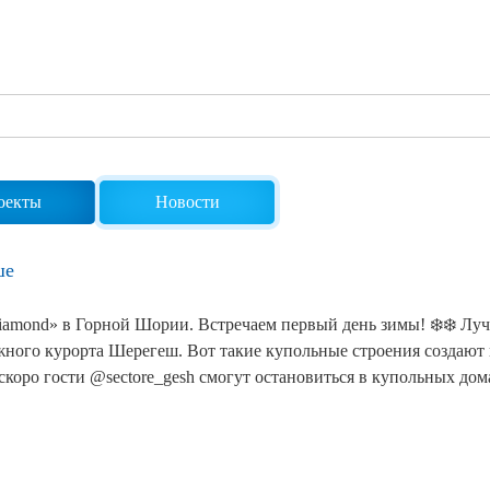
Сертификаты на продукцию Sibglass Pro
Сертификаты на продукцию Sibglass Trade
ГОСТы, ТУ и другая техническая документация
оекты
Новости
ше
amond» в Горной Шории. Встречаем первый день зимы! ❄️❄️ Лу
жного курорта Шерегеш. Вот такие купольные строения создают
коро гости @sectore_gesh смогут остановиться в купольных до